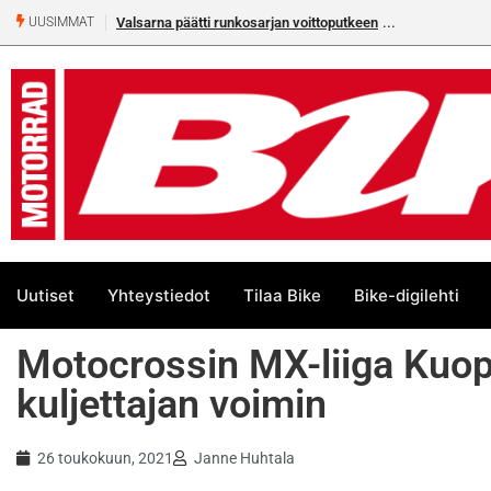
jan voittoputkeen
Älä missaa tämän kesän suurta Bike-
UUSIMMAT
numeroa!
Uutiset
Yhteystiedot
Tilaa Bike
Bike-digilehti
Motocrossin MX-liiga Kuop
kuljettajan voimin
26 toukokuun, 2021
Janne Huhtala