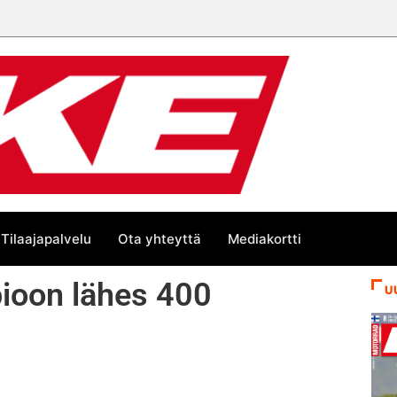
Tilaajapalvelu
Ota yhteyttä
Mediakortti
ioon lähes 400
U