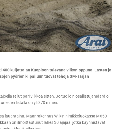
ki 400 kuljettajaa Kuopioon tulevana viikonloppuna. Lasten ja
isojen pyörien kilpailuun tuovat tehoja SM-sarjan
ella reilut pari viikkoa sitten. Jo tuolloin osallistujamäärä oli
neiden listalla on yli 370 nimeä.
kissa lauantaina. Maanrakennus Wiikin nimikkoluokassa MX50
luokkaan on ilmoittautunut lähes 30 ajajaa, jotka käynnistävät
Kuopion Moottorikerhoa.