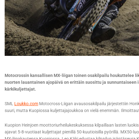
Motocrossin kansallisen MX-liigan toinen osakilpailu houkuttelee li
nuorten lauantainen ajopäivä on erittäin suosittu ja sunnuntaiseen 
kärkikuljettajat.
SML
Loukko.com
Motocross-Liigan avausosakilpailu järjestettiin Honkajo
suuri, mutta Kuopiossa kuljettajajoukkoa on vielä enemmän. Ilmoittautu
Kuopion Heinjoen moottoriurheilukeskuksessa kilpaillaan lasten luo
ajavat 5-8-vuotiaat kuljettajat pienillä 50-kuutioisilla pyörillä. MX50-
MX-liigakautensa Kuopiossa. Leo Käki edustaa kilpailun isäntäseura 