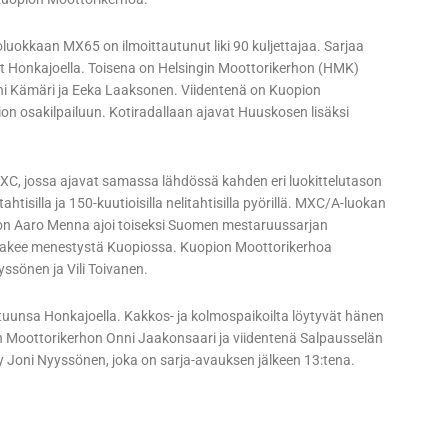
oluokkaan MX65 on ilmoittautunut liki 90 kuljettajaa. Sarjaa
t Honkajoella. Toisena on Helsingin Moottorikerhon (HMK)
nni Kämäri ja Eeka Laaksonen. Viidentenä on Kuopion
n osakilpailuun. Kotiradallaan ajavat Huuskosen lisäksi
XC, jossa ajavat samassa lähdössä kahden eri luokittelutason
ahtisilla ja 150-kuutioisilla nelitahtisilla pyörillä. MXC/A-luokan
hon Aaro Menna ajoi toiseksi Suomen mestaruussarjan
 hakee menestystä Kuopiossa. Kuopion Moottorikerhoa
ssönen ja Vili Toivanen.
tuunsa Honkajoella. Kakkos- ja kolmospaikoilta löytyvät hänen
 Moottorikerhon Onni Jaakonsaari ja viidentenä Salpausselän
Joni Nyyssönen, joka on sarja-avauksen jälkeen 13:tena.