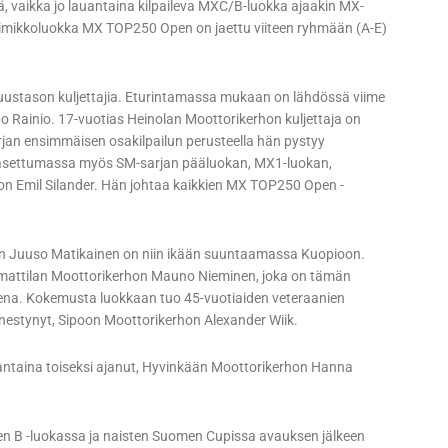
vä, vaikka jo lauantaina kilpaileva MXC/B-luokka ajaakin MX-
 nimikkoluokka MX TOP250 Open on jaettu viiteen ryhmään (A-E)
tason kuljettajia. Eturintamassa mukaan on lähdössä viime
Rainio. 17-vuotias Heinolan Moottorikerhon kuljettaja on
arjan ensimmäisen osakilpailun perusteella hän pystyy
on asettumassa myös SM-sarjan pääluokan, MX1-luokan,
n Emil Silander. Hän johtaa kaikkien MX TOP250 Open -
n Juuso Matikainen on niin ikään suuntaamassa Kuopioon.
imattilan Moottorikerhon Mauno Nieminen, joka on tämän
sena. Kokemusta luokkaan tuo 45-vuotiaiden veteraanien
nestynyt, Sipoon Moottorikerhon Alexander Wiik.
ntaina toiseksi ajanut, Hyvinkään Moottorikerhon Hanna
n B -luokassa ja naisten Suomen Cupissa avauksen jälkeen