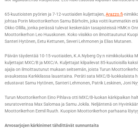
65-kuutioisten pyörien ja 7-12-vuotiaiden kuljettajien,
Arazzo.fi
-nimikk
johtaa Porin Moottorikerhon Samu Bärholm, joka voitti kummatkin erä
Okko Ollilla, jonka perässä tulevat keskenään tasapisteissä HMK:n O
Moottorikerhon Leo Huuskonen. Koko viisikko on ilmoittautunut Kuopio
Santeri Hytönen, Eetu Kettunen, Severi Lehmonen ja Elias Mutanen.
Päivän täydentää 10-15-vuotiaiden, K.A.Nyberg Oy:n nimikkoluokka M
kuljettajat MXC/B ja MXC/A. Kuljettajat kilpailevat 85-kuutioisilla kaksit
ajajia on ilmoittautunut mukaan seitsemän, joista Turun Moottoriker
avauksessa Karkkilassa lauantaina. Peräti sata MXC/B-luokkalaista
edustavat Samu Hytönen, Santeri Lehmonen, Patrik Leskinen, Joni Nyy
Turun Moottorikerhon Eino Pihlava otti MXC/B-luokan kärkipaikan hal
seuratoverinsa Max Salomaa ja Samu Jokila. Neljäntenä on Hyvinkään
Moottorikerhon Eemil Ruuth. Kuopion Moottorikerhon parhaana löytyy 
Arvosarjojen kärkinimet tähdittävät sunnuntaita