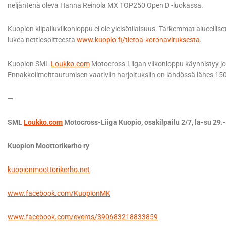
neljäntenä oleva Hanna Reinola MX TOP250 Open D -luokassa.
Kuopion kilpailuviikonloppu ei ole yleisötilaisuus. Tarkemmat alueelli
lukea nettiosoitteesta
www.kuopio.fi/tietoa-koronaviruksesta
.
Kuopion SML
Loukko.com
Motocross-Liigan viikonloppu käynnistyy jo p
Ennakkoilmoittautumisen vaativiin harjoituksiin on lähdössä lähes 150
—
SML
Loukko.com
Motocross-Liiga Kuopio, osakilpailu 2/7, la-su 29.
Kuopion Moottorikerho ry
kuopionmoottorikerho.net
www.facebook.com/KuopionMK
www.facebook.com/events/390683218833859