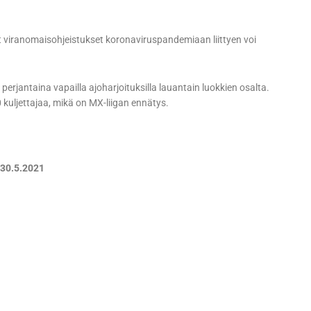
set viranomaisohjeistukset koronaviruspandemiaan liittyen voi
erjantaina vapailla ajoharjoituksilla lauantain luokkien osalta.
 kuljettajaa, mikä on MX-liigan ennätys.
-30.5.2021