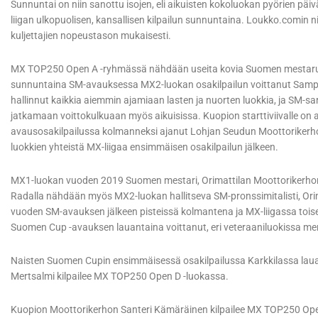
Sunnuntai on niin sanottu isojen, eli aikuisten kokoluokan pyörien päi
liigan ulkopuolisen, kansallisen kilpailun sunnuntaina. Loukko.comin
kuljettajien nopeustason mukaisesti.
MX TOP250 Open A -ryhmässä nähdään useita kovia Suomen mestaruus
sunnuntaina SM-avauksessa MX2-luokan osakilpailun voittanut Sampo 
hallinnut kaikkia aiemmin ajamiaan lasten ja nuorten luokkia, ja SM-s
jatkamaan voittokulkuaan myös aikuisissa. Kuopion starttiviivalle 
avausosakilpailussa kolmanneksi ajanut Lohjan Seudun Moottorikerho
luokkien yhteistä MX-liigaa ensimmäisen osakilpailun jälkeen.
MX1-luokan vuoden 2019 Suomen mestari, Orimattilan Moottorikerho
Radalla nähdään myös MX2-luokan hallitseva SM-pronssimitalisti, Or
vuoden SM-avauksen jälkeen pisteissä kolmantena ja MX-liigassa toi
Suomen Cup -avauksen lauantaina voittanut, eri veteraaniluokissa me
Naisten Suomen Cupin ensimmäisessä osakilpailussa Karkkilassa laua
Mertsalmi kilpailee MX TOP250 Open D -luokassa.
Kuopion Moottorikerhon Santeri Kämäräinen kilpailee MX TOP250 Ope