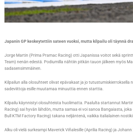
Japanin GP keskeytettiin sateen vuoksi, mutta kilpailu oli täynnä dr
Jorge Martin (Prima Pramac Racing) otti Japanissa voitot sekä sprint
Team) nenän edestä. Podiumilla nähtiin pitkän tauon jälkeen myös Mar
sadasensimmäinen.
Kilpailun alla olosuhteet olivat epävakaat ja jo tutustumiskierroksella 
sadeviittoja esille muutamaa minuuttia ennen starttia.
Kilpailu käynnistyi olosuhteista huolimatta. Paalulta startannut Marti
Racing) sai hyvän lähdön, mutta samaa ei voi sanoa Bangaiasta, jok
Bull KTM Factory Racing) takana neljäntenä, vaikka italialainen nostiki
Alku oli vielä surkeampi Maverick Viñalesille (Aprilia Racing) ja Joha