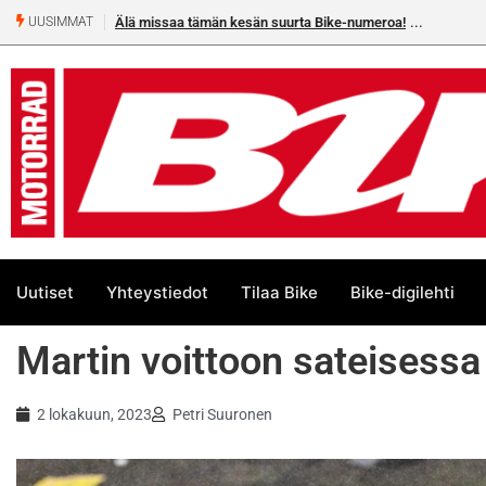
urta Bike-numeroa!
Heikkilä kymmenes 250cc EM-challengessä
UUSIMMAT
Uutiset
Yhteystiedot
Tilaa Bike
Bike-digilehti
Martin voittoon sateisess
2 lokakuun, 2023
Petri Suuronen