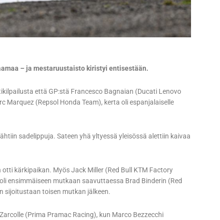
aamaa – ja mestaruustaisto kiristyi entisestään.
tikilpailusta että GP:stä Francesco Bagnaian (Ducati Lenovo
c Marquez (Repsol Honda Team), kerta oli espanjalaiselle
nähtiin sadelippuja. Sateen yhä yltyessä yleisössä alettiin kaivaa
n otti kärkipaikan. Myös Jack Miller (Red Bull KTM Factory
a oli ensimmäiseen mutkaan saavuttaessa Brad Binderin (Red
n sijoitustaan toisen mutkan jälkeen.
nn Zarcolle (Prima Pramac Racing), kun Marco Bezzecchi