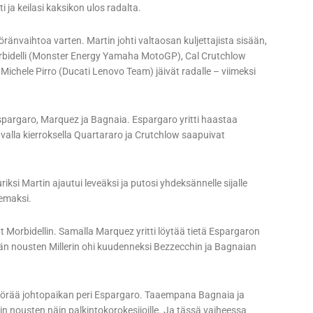
ja keilasi kaksikon ulos radalta.
öränvaihtoa varten. Martin johti valtaosan kuljettajista sisään,
bidelli (Monster Energy Yamaha MotoGP), Cal Crutchlow
chele Pirro (Ducati Lenovo Team) jäivät radalle – viimeksi
 Espargaro, Marquez ja Bagnaia. Espargaro yritti haastaa
valla kierroksella Quartararo ja Crutchlow saapuivat
ksi Martin ajautui leveäksi ja putosi yhdeksännelle sijalle
lemaksi.
t Morbidellin. Samalla Marquez yritti löytää tietä Espargaron
ään nousten Millerin ohi kuudenneksi Bezzecchin ja Bagnaian
pyörää johtopaikan peri Espargaro. Taaempana Bagnaia ja
in nousten näin palkintokorokesijoille. Ja tässä vaiheessa