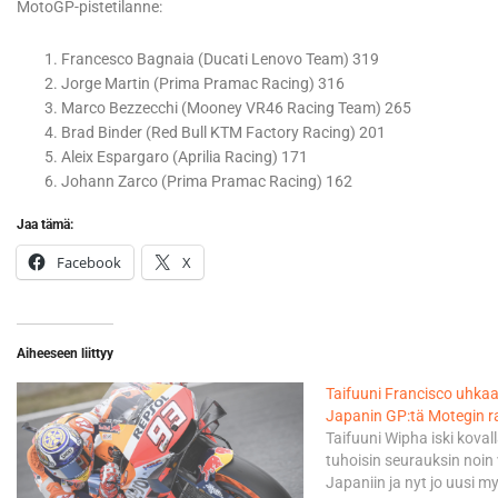
MotoGP-pistetilanne:
Francesco Bagnaia (Ducati Lenovo Team) 319
Jorge Martin (Prima Pramac Racing) 316
Marco Bezzecchi (Mooney VR46 Racing Team) 265
Brad Binder (Red Bull KTM Factory Racing) 201
Aleix Espargaro (Aprilia Racing) 171
Johann Zarco (Prima Pramac Racing) 162
Jaa tämä:
Facebook
X
Aiheeseen liittyy
Taifuuni Francisco uhkaa
Japanin GP:tä Motegin r
Taifuuni Wipha iski kovall
tuhoisin seurauksin noin 
Japaniin ja nyt jo uusi m