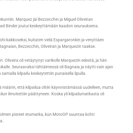
kuntiin. Marquez jäi Bezzecchin ja Miguel Oliveiran
ad Binder joutui keskeyttämään kaadon seurauksena.
i kakkoseksi, kuitaten vielä Espargaronkin ja venyttäen
 Bagnaian, Bezzecchin, Oliveiran ja Marquezin taakse.
n. Oliveira oli vetäytynyt varikolle Marquezin edestä, ja hän
kalle. Seuraavaksi tähtäimessä oli Bagnaia ja näytti vain ajan
malla kilpailu keskeytettiin punaisella lipulla.
nä määrin, että kilpailua oltiin käynnistämässä uudelleen, mutta
lun ilmoitettiin päättyneen. Koska yli kilpailumatkasta oli
ä kolmen pisteet etumatka, kun MotoGP suuntaa kohti
a.