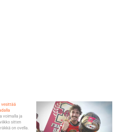
 vesittää
adalla
a voimalla ja
viikko sitten
yräkkä on ovella.