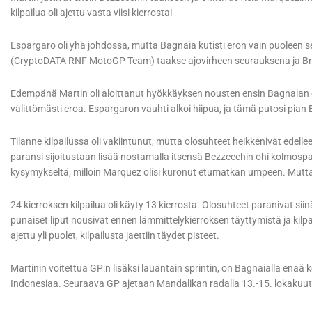
kilpailua oli ajettu vasta viisi kierrosta!
Espargaro oli yhä johdossa, mutta Bagnaia kutisti eron vain puoleen se
(CryptoDATA RNF MotoGP Team) taakse ajovirheen seurauksena ja Br
Edempänä Martin oli aloittanut hyökkäyksen nousten ensin Bagnaian oh
välittömästi eroa. Espargaron vauhti alkoi hiipua, ja tämä putosi pian
Tilanne kilpailussa oli vakiintunut, mutta olosuhteet heikkenivät edellee
paransi sijoitustaan lisää nostamalla itsensä Bezzecchin ohi kolmospai
kysymykseltä, milloin Marquez olisi kuronut etumatkan umpeen. Mutta sa
24 kierroksen kilpailua oli käyty 13 kierrosta. Olosuhteet paranivat sii
punaiset liput nousivat ennen lämmittelykierroksen täyttymistä ja kilpai
ajettu yli puolet, kilpailusta jaettiin täydet pisteet.
Martinin voitettua GP:n lisäksi lauantain sprintin, on Bagnaialla enä
Indonesiaa. Seuraava GP ajetaan Mandalikan radalla 13.-15. lokakuut