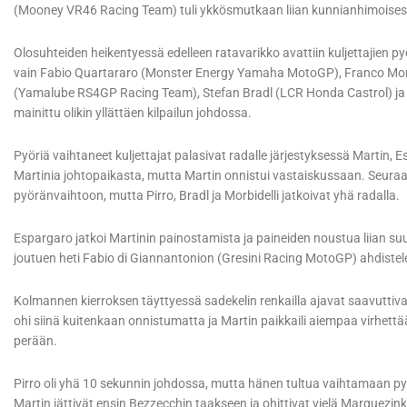
(Mooney VR46 Racing Team) tuli ykkösmutkaan liian kunnianhimoisesti 
Olosuhteiden heikentyessä edelleen ratavarikko avattiin kuljettajien py
vain Fabio Quartararo (Monster Energy Yamaha MotoGP), Franco Mor
(Yamalube RS4GP Racing Team), Stefan Bradl (LCR Honda Castrol) ja Mi
mainittu olikin yllättäen kilpailun johdossa.
Pyöriä vaihtaneet kuljettajat palasivat radalle järjestyksessä Martin,
Martinia johtopaikasta, mutta Martin onnistui vastaiskussaan. Seuraa
pyöränvaihtoon, mutta Pirro, Bradl ja Morbidelli jatkoivat yhä radalla.
Espargaro jatkoi Martinin painostamista ja paineiden noustua liian suuri
joutuen heti Fabio di Giannantonion (Gresini Racing MotoGP) ahdiste
Kolmannen kierroksen täyttyessä sadekelin renkailla ajavat saavuttiva
ohi siinä kuitenkaan onnistumatta ja Martin paikkaili aiempaa virhett
perään.
Pirro oli yhä 10 sekunnin johdossa, mutta hänen tultua vaihtamaan 
Martin jättivät ensin Bezzecchin taakseen ja ohittivat vielä Marquezink