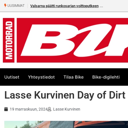
Valsarna päätti runkosarjan voittoputkeen
Älä missaa täm
UUSIMMAT
numeroa!
Uutiset
Yhteystiedot
Tilaa Bike
Bike-digilehti
Lasse Kurvinen Day of Dirt
19 marraskuun, 2024
Lasse Kurvinen