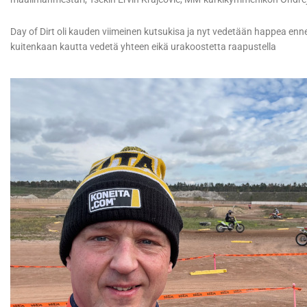
Day of Dirt oli kauden viimeinen kutsukisa ja nyt vedetään happea enn
kuitenkaan kautta vedetä yhteen eikä urakoostetta raapustella