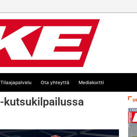
än kesän suurta Bike-
Tilaajapalvelu
Ota yhteyttä
Mediakortti
 -kutsukilpailussa
U