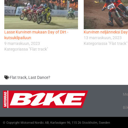
Lasse Kurvinen mukaan Day of Dirt -
Kurvinen neljänneksi Day 
kutsukilpailuun
13 marraskuun, 2023
9 marraskuun, 2023
Kategoriassa "Flat track"
Kategoriassa "Flat track"
Flat track
,
Last Dance?
Me
Bi
© Copyright Motorrad Nordic AB, Karlavägen 96, 115 26 Stockholm, Sweden