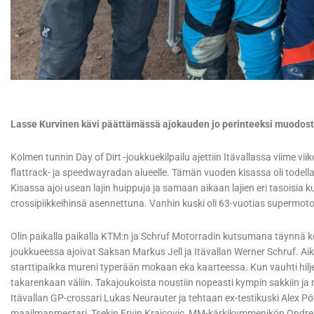
Lasse Kurvinen kävi päättämässä ajokauden jo perinteeksi muodostu
Kolmen tunnin Day of Dirt -joukkuekilpailu ajettiin Itävallassa viime vi
flattrack- ja speedwayradan alueelle. Tämän vuoden kisassa oli todella vau
Kisassa ajoi usean lajin huippuja ja samaan aikaan lajien eri tasoisia
crossipiikkeihinsä asennettuna. Vanhin kuski oli 63-vuotias supermoto
Olin paikalla paikalla KTM:n ja Schruf Motorradin kutsumana täynn
joukkueessa ajoivat Saksan Markus Jell ja Itävallan Werner Schruf. Ai
starttipaikka mureni typerään mokaan eka kaarteessa. Kun vauhti hilje
takarenkaan väliin. Takajoukoista noustiin nopeasti kympin sakkiin ja m
Itävallan GP-crossari Lukas Neurauter ja tehtaan ex-testikuski Alex P
maailmanmestari, Tsekin Ervin Krajcovic, MM-kärkikymmenikön Ondrej