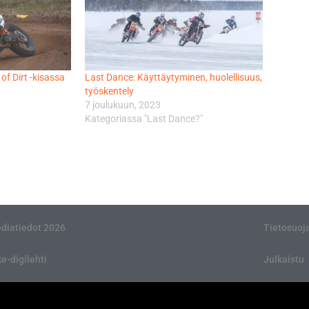
of Dirt -kisassa
Last Dance: Käyttäytyminen, huolellisuus,
työskentely
7 joulukuun, 2023
Kategoriassa "Last Dance?"
diatiedot 2026
Tietosuoj
ke-digilehti
Julkaistu