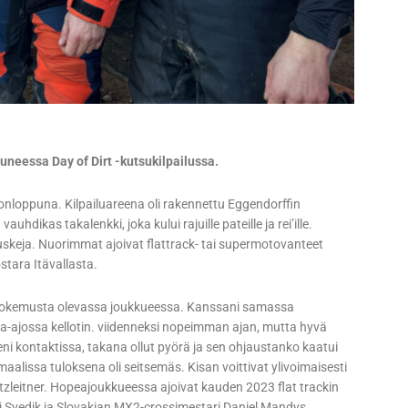
neessa Day of Dirt -kutsukilpailussa.
ikonloppuna. Kilpailuareena oli rakennettu Eggendorffin
hdikas takalenkki, joka kului rajuille pateille ja rei’ille.
 kuskeja. Nuorimmat ajoivat flattrack- tai supermotovanteet
stara Itävallasta.
ä kokemusta olevassa joukkueessa. Kanssani samassa
ka-ajossa kellotin. viidenneksi nopeimman ajan, mutta hyvä
ni kontaktissa, takana ollut pyörä ja sen ohjaustanko kaatui
aalissa tuloksena oli seitsemäs. Kisan voittivat ylivoimaisesti
ötzleitner. Hopeajoukkueessa ajoivat kauden 2023 flat trackin
 Svedik ja Slovakian MX2-crossimestari Daniel Mandys.