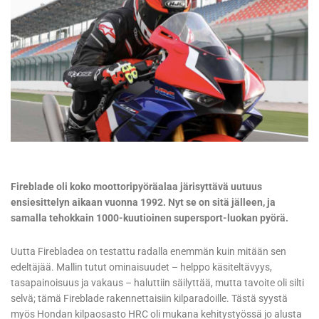
Fireblade oli koko moottoripyöräalaa järisyttävä uutuus
ensiesittelyn aikaan vuonna 1992. Nyt se on sitä jälleen, ja
samalla tehokkain 1000-kuutioinen supersport-luokan pyörä.
Uutta Firebladea on testattu radalla enemmän kuin mitään sen
edeltäjää. Mallin tutut ominaisuudet – helppo käsiteltävyys,
tasapainoisuus ja vakaus – haluttiin säilyttää, mutta tavoite oli silti
selvä; tämä Fireblade rakennettaisiin kilparadoille. Tästä syystä
myös Hondan kilpaosasto HRC oli mukana kehitystyössä jo alusta