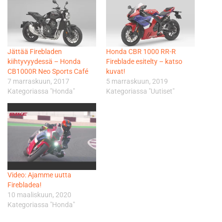
Jättää Firebladen
Honda CBR 1000 RR-R
kiihtyvyydessä – Honda
Fireblade esitelty – katso
CB1000R Neo Sports Café
kuvat!
7 marraskuun, 2017
5 marraskuun, 2019
Kategoriassa "Honda"
Kategoriassa "Uutiset"
Video: Ajamme uutta
Firebladea!
10 maaliskuun, 2020
Kategoriassa "Honda"