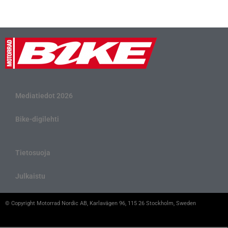
Mediatiedot 2026
Bike-digilehti
Tietosuoja
Julkaistu
© Copyright Motorrad Nordic AB, Karlavägen 96, 115 26 Stockholm, Sweden