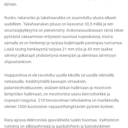
lähtien.
Runko, takarunko ja takahaarukka on suunniteltu alusta alkaen
uudelleen. Takahaarukan pituus on kasvanut 30,5 milliä ja sen
sivuttaisjäykkyyttä on pienennetty. Kokonaisuudessaan tämä tekee
pyörästä vakaamman erityisesti suurissa nopeuksissa, mutta
samalla se on herkempi ja tarjoaa kuljettajalle parempaa tuntumaa.
Lisää racing-henkisyyttä tarjoaa 21 mm ylös ja 43 mm taakse
siirretyt jalkatapit yhdistettynä eteenpäin ja alemmas siirrettyyn
ohjaustankoon.
Huipputehoa ei ole tavoiteltu uusilla kikoilla tai uusilla teknisillä
ratkaisuilla. Keskittymällä kaasujen virtauksiin,
palamistehokkuuteen, sisäisen kitkan hallintaan ja moottorin
lämpötilan hallintaan, on moottorista saatu kierrosherkkä ja
nopeasti reagoiva. 218 hevosvoiman teholukema on markkinoilla
olevien 1000-kuutioisten vapaastihengittävien pyörien korkein.
Rata-ajossa elektronisia apuvälineitä tuskin huomaa. Vaihteiston
toiminta on silkinpehmeää ja quickshifterin ja luistokytkimen