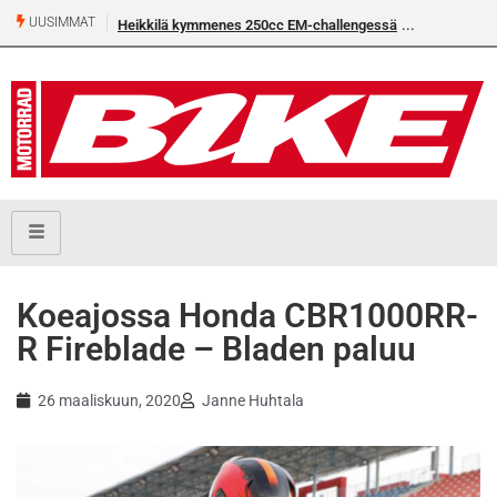
UUSIMMAT
250cc EM-challengessä
Rantala flat trackin Euroopan Cupin mestari
Koeajossa Honda CBR1000RR-
R Fireblade – Bladen paluu
26 maaliskuun, 2020
Janne Huhtala