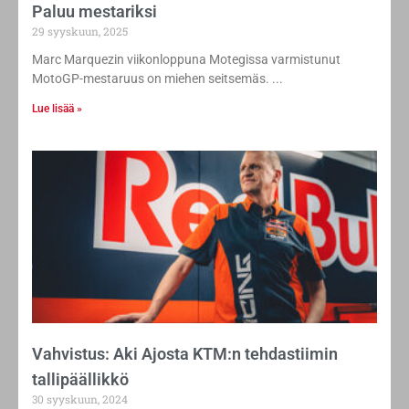
Paluu mestariksi
29 syyskuun, 2025
Marc Marquezin viikonloppuna Motegissa varmistunut
MotoGP-mestaruus on miehen seitsemäs.
Lue lisää »
Vahvistus: Aki Ajosta KTM:n tehdastiimin
tallipäällikkö
30 syyskuun, 2024