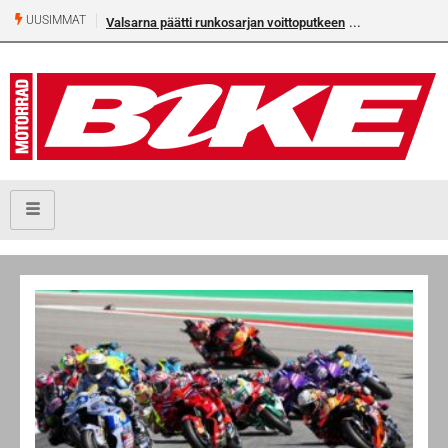
UUSIMMAT
Valsarna päätti runkosarjan voittoputkeen
Älä missaa tämän kesä
numeroa!