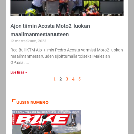
Ajon tiimin Acosta Moto2-luokan
maailmanmestaruuteen
12 marraskuun, 2023
Red Bull KTM Ajo -tiimin Pedro Acosta varmisti Moto2-luokan
maailmanmestaruuden sijoittumalla toiseksi Malesian
GP:ssä.
Lue lisää »
1
2
3
4
5
UUSIN NUMERO