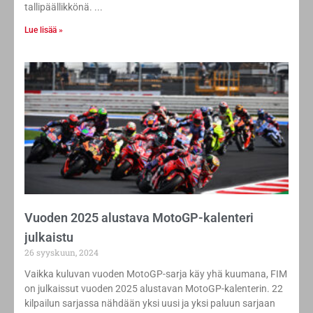
tallipäällikkönä.
Lue lisää »
Vuoden 2025 alustava MotoGP-kalenteri
julkaistu
26 syyskuun, 2024
Vaikka kuluvan vuoden MotoGP-sarja käy yhä kuumana, FIM
on julkaissut vuoden 2025 alustavan MotoGP-kalenterin. 22
kilpailun sarjassa nähdään yksi uusi ja yksi paluun sarjaan