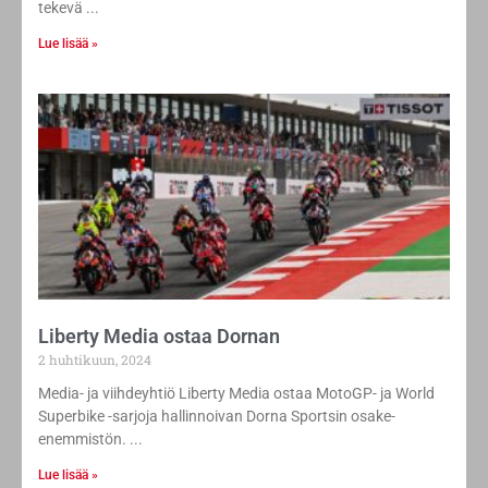
tekevä
Lue lisää »
Liberty Media ostaa Dornan
2 huhtikuun, 2024
Media- ja viihdeyhtiö Liberty Media ostaa MotoGP- ja World
Superbike -sarjoja hallinnoivan Dorna Sportsin osake-
enemmistön.
Lue lisää »