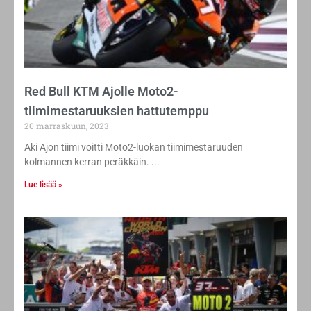
Red Bull KTM Ajolle Moto2-
tiimimestaruuksien hattutemppu
20 marraskuun, 2023
Aki Ajon tiimi voitti Moto2-luokan tiimimestaruuden
kolmannen kerran peräkkäin.
Lue lisää »