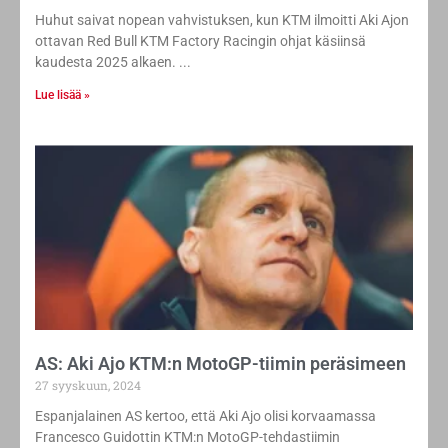
Huhut saivat nopean vahvistuksen, kun KTM ilmoitti Aki Ajon
ottavan Red Bull KTM Factory Racingin ohjat käsiinsä
kaudesta 2025 alkaen.
Lue lisää »
AS: Aki Ajo KTM:n MotoGP-tiimin peräsimeen
27 syyskuun, 2024
Espanjalainen AS kertoo, että Aki Ajo olisi korvaamassa
Francesco Guidottin KTM:n MotoGP-tehdastiimin