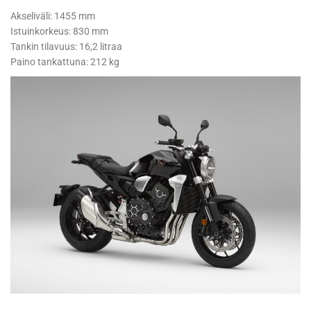
Akseliväli: 1455 mm
Istuinkorkeus: 830 mm
Tankin tilavuus: 16,2 litraa
Paino tankattuna: 212 kg