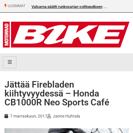
UUSIMMAT
Valsarna päätti runkosarjan voittoputkeen
Älä missaa täm
numeroa!
Jättää Firebladen
kiihtyvyydessä – Honda
CB1000R Neo Sports Café
7 marraskuun, 2017
Janne Huhtala