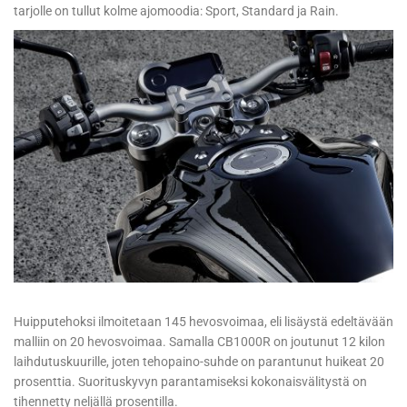
tarjolle on tullut kolme ajomoodia: Sport, Standard ja Rain.
Huipputehoksi ilmoitetaan 145 hevosvoimaa, eli lisäystä edeltävään
malliin on 20 hevosvoimaa. Samalla CB1000R on joutunut 12 kilon
laihdutuskuurille, joten tehopaino-suhde on parantunut huikeat 20
prosenttia. Suorituskyvyn parantamiseksi kokonaisvälitystä on
tihennetty neljällä prosentilla.