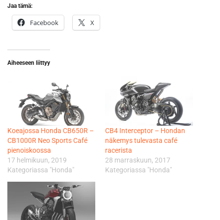
Jaa tämä:
Facebook
X
Aiheeseen liittyy
Koeajossa Honda CB650R –
CB4 Interceptor – Hondan
CB1000R Neo Sports Café
näkemys tulevasta café
pienoiskoossa
racerista
17 helmikuun, 2019
28 marraskuun, 2017
Kategoriassa "Honda"
Kategoriassa "Honda"