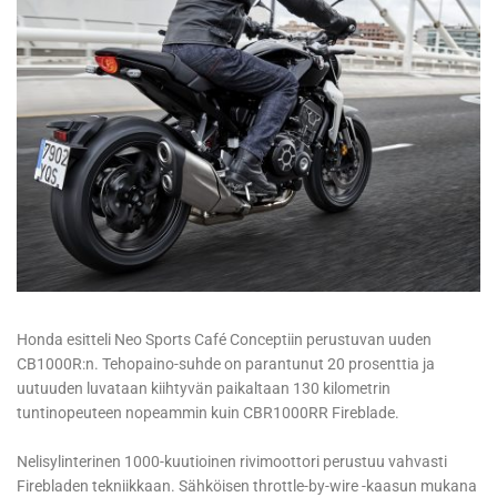
Honda esitteli Neo Sports Café Conceptiin perustuvan uuden
CB1000R:n. Tehopaino-suhde on parantunut 20 prosenttia ja
uutuuden luvataan kiihtyvän paikaltaan 130 kilometrin
tuntinopeuteen nopeammin kuin CBR1000RR Fireblade.
Nelisylinterinen 1000-kuutioinen rivimoottori perustuu vahvasti
Firebladen tekniikkaan. Sähköisen throttle-by-wire -kaasun mukana