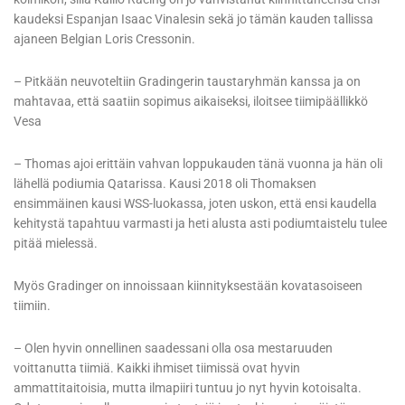
kaudeksi Espanjan Isaac Vinalesin sekä jo tämän kauden tallissa
ajaneen Belgian Loris Cressonin.
– Pitkään neuvoteltiin Gradingerin taustaryhmän kanssa ja on
mahtavaa, että saatiin sopimus aikaiseksi, iloitsee tiimipäällikkö
Vesa
– Thomas ajoi erittäin vahvan loppukauden tänä vuonna ja hän oli
lähellä podiumia Qatarissa. Kausi 2018 oli Thomaksen
ensimmäinen kausi WSS-luokassa, joten uskon, että ensi kaudella
kehitystä tapahtuu varmasti ja heti alusta asti podiumtaistelu tulee
pitää mielessä.
Myös Gradinger on innoissaan kiinnityksestään kovatasoiseen
tiimiin.
– Olen hyvin onnellinen saadessani olla osa mestaruuden
voittanutta tiimiä. Kaikki ihmiset tiimissä ovat hyvin
ammattitaitoisia, mutta ilmapiiri tuntuu jo nyt hyvin kotoisalta.