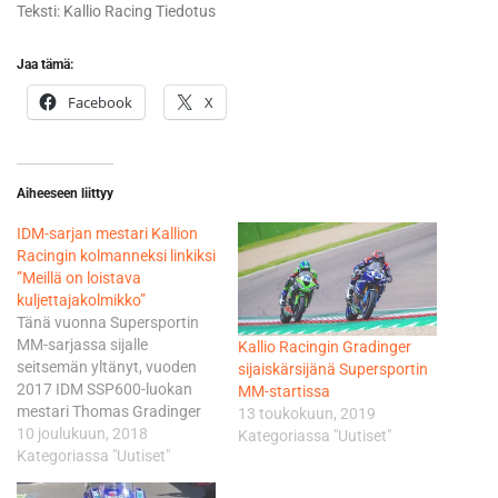
Teksti: Kallio Racing Tiedotus
Jaa tämä:
Facebook
X
Aiheeseen liittyy
IDM-sarjan mestari Kallion
Racingin kolmanneksi linkiksi
”Meillä on loistava
kuljettajakolmikko”
Tänä vuonna Supersportin
MM-sarjassa sijalle
Kallio Racingin Gradinger
seitsemän yltänyt, vuoden
sijaiskärsijänä Supersportin
2017 IDM SSP600-luokan
MM-startissa
mestari Thomas Gradinger
13 toukokuun, 2019
tulee kisaamaan ensi
10 joulukuun, 2018
Kategoriassa "Uutiset"
kaudella Yamahan puikoissa
Kategoriassa "Uutiset"
Kallio Racingin väreissä. 22-