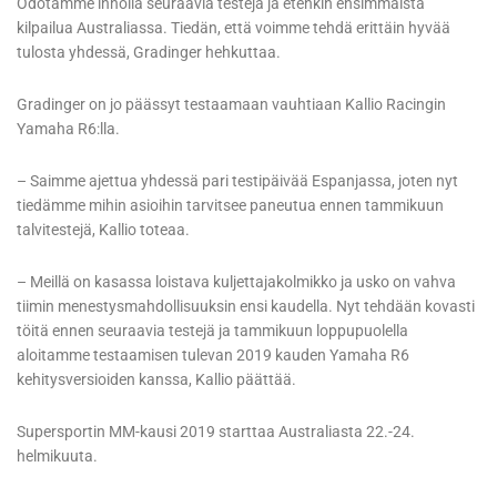
Odotamme innolla seuraavia testejä ja etenkin ensimmäistä
kilpailua Australiassa. Tiedän, että voimme tehdä erittäin hyvää
tulosta yhdessä, Gradinger hehkuttaa.
Gradinger on jo päässyt testaamaan vauhtiaan Kallio Racingin
Yamaha R6:lla.
– Saimme ajettua yhdessä pari testipäivää Espanjassa, joten nyt
tiedämme mihin asioihin tarvitsee paneutua ennen tammikuun
talvitestejä, Kallio toteaa.
– Meillä on kasassa loistava kuljettajakolmikko ja usko on vahva
tiimin menestysmahdollisuuksin ensi kaudella. Nyt tehdään kovasti
töitä ennen seuraavia testejä ja tammikuun loppupuolella
aloitamme testaamisen tulevan 2019 kauden Yamaha R6
kehitysversioiden kanssa, Kallio päättää.
Supersportin MM-kausi 2019 starttaa Australiasta 22.-24.
helmikuuta.