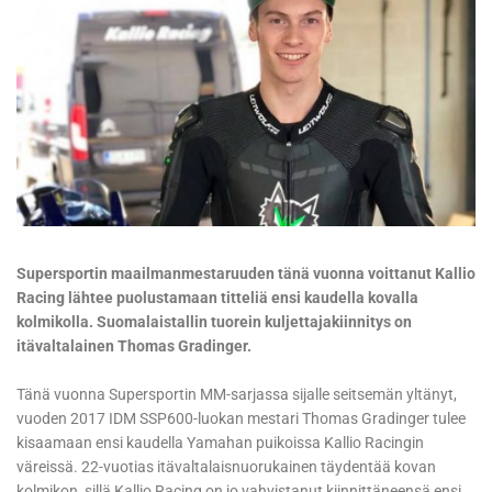
Supersportin maailmanmestaruuden tänä vuonna voittanut Kallio
Racing lähtee puolustamaan titteliä ensi kaudella kovalla
kolmikolla. Suomalaistallin tuorein kuljettajakiinnitys on
itävaltalainen Thomas Gradinger.
Tänä vuonna Supersportin MM-sarjassa sijalle seitsemän yltänyt,
vuoden 2017 IDM SSP600-luokan mestari Thomas Gradinger tulee
kisaamaan ensi kaudella Yamahan puikoissa Kallio Racingin
väreissä. 22-vuotias itävaltalaisnuorukainen täydentää kovan
kolmikon, sillä Kallio Racing on jo vahvistanut kiinnittäneensä ensi