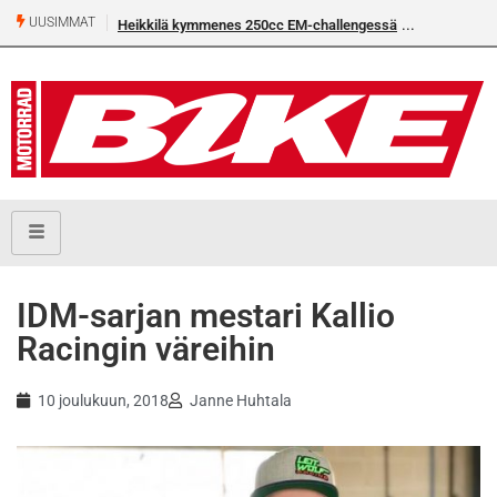
UUSIMMAT
Heikkilä kymmenes 250cc EM-challengessä
Rantala flat
IDM-sarjan mestari Kallio
Racingin väreihin
10 joulukuun, 2018
Janne Huhtala