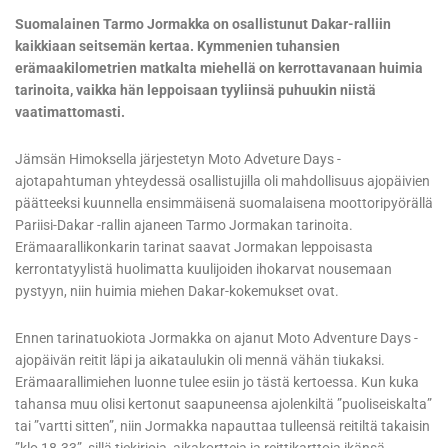
Suomalainen Tarmo Jormakka on osallistunut Dakar-ralliin
kaikkiaan seitsemän kertaa. Kymmenien tuhansien
erämaakilometrien matkalta miehellä on kerrottavanaan huimia
tarinoita, vaikka hän leppoisaan tyyliinsä puhuukin niistä
vaatimattomasti.
Jämsän Himoksella järjestetyn Moto Adveture Days -
ajotapahtuman yhteydessä osallistujilla oli mahdollisuus ajopäivien
päätteeksi kuunnella ensimmäisenä suomalaisena moottoripyörällä
Pariisi-Dakar -rallin ajaneen Tarmo Jormakan tarinoita.
Erämaarallikonkarin tarinat saavat Jormakan leppoisasta
kerrontatyylistä huolimatta kuulijoiden ihokarvat nousemaan
pystyyn, niin huimia miehen Dakar-kokemukset ovat.
Ennen tarinatuokiota Jormakka on ajanut Moto Adventure Days -
ajopäivän reitit läpi ja aikataulukin oli mennä vähän tiukaksi.
Erämaarallimiehen luonne tulee esiin jo tästä kertoessa. Kun kuka
tahansa muu olisi kertonut saapuneensa ajolenkiltä ”puoliseiskalta”
tai ”vartti sitten”, niin Jormakka napauttaa tulleensä reitiltä takaisin
”klo 18.33”, sillä tiekirjoja, aikakortteja ja reittikarttoja ikänsä