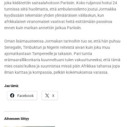
joka kiidätettiin sairaalahoitoon Pariisiin. Koko ruljanssi hoitui 24
tunnissa siitä huolimatta, että ambulanssilento joutui Jormakka
kyydissään tekemään yhden ylimääräisen välilaskun, kun
afrikkalaiset viranomaiset vaativat heitä esittämään passinsa
ennen kuin matkan annettiin jatkua Pariisiin.
Oman lisämausteensa Jormakan tarinoihin tuo se, että hän puhuu
Senegalin, Timbuktun ja Nigerin reiteistä aivan kuin joku muu
ajomatkastaan Tampereelle ja takaisin. Pari tuntia
erämaaralllikonkaria kuunneltuani tulen vakuuttuneeksi, että tämä
mies osaisi kulkea ja suunnistaa missä päin Afrikkaa tahansa jopa
ilman karttaa ja kompassia, pelkän kokemuksensa varassa.
Jaa tämä:
Facebook
X
Aiheeseen liittyy