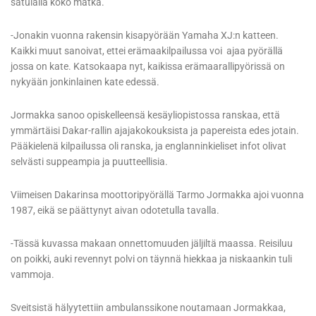
satulalla koko matka.
-Jonakin vuonna rakensin kisapyörään Yamaha XJ:n katteen.
Kaikki muut sanoivat, ettei erämaakilpailussa voi ajaa pyörällä
jossa on kate. Katsokaapa nyt, kaikissa erämaarallipyörissä on
nykyään jonkinlainen kate edessä.
Jormakka sanoo opiskelleensä kesäyliopistossa ranskaa, että
ymmärtäisi Dakar-rallin ajajakokouksista ja papereista edes jotain.
Pääkielenä kilpailussa oli ranska, ja englanninkieliset infot olivat
selvästi suppeampia ja puutteellisia.
Viimeisen Dakarinsa moottoripyörällä Tarmo Jormakka ajoi vuonna
1987, eikä se päättynyt aivan odotetulla tavalla.
-Tässä kuvassa makaan onnettomuuden jäljiltä maassa. Reisiluu
on poikki, auki revennyt polvi on täynnä hiekkaa ja niskaankin tuli
vammoja.
Sveitsistä hälyytettiin ambulanssikone noutamaan Jormakkaa,