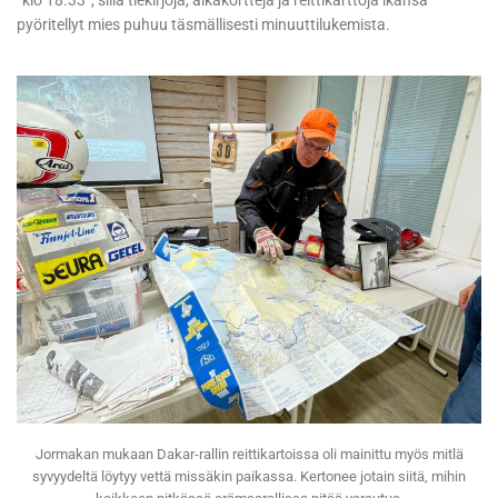
pyöritellyt mies puhuu täsmällisesti minuuttilukemista.
Jormakan mukaan Dakar-rallin reittikartoissa oli mainittu myös mitlä
syvyydeltä löytyy vettä missäkin paikassa. Kertonee jotain siitä, mihin