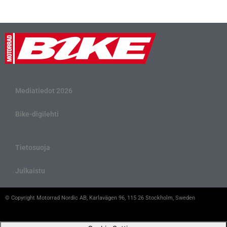
Mediatiedot 2026
Bike-digilehti
Tietosuoja
Julkaistu
© Copyright Motorrad Nordic AB, Karlavägen 96, 115 26 Stockholm, Sweden