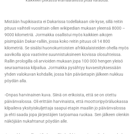
kaikkeen pitkässä erämaarallissa pitää varautua.
Mistään hupikisasta ei Dakarissa todellakaan ole kyse, sillä reitin
pituus vaihteli vuosittain ollen wikipedian mukaan yleensä 8000 –
9000 kilometriä. Jormakka osallistui myös kaikkien aikojen
pisimpään Dakar-ralliin, jossa koko reitin pituus oli 14 800
kilometriä. Se sisälsi huonokuntoisten afrikkalaisteiden ohella myös
aavikolla ajoa vaativine suunnistuksineen kovissa olosuhteissa.
Rallin prologilla oli arvioiden mukaan jopa 100 000 hengen yleisö
seuraamassa kilpailua. Jormakka pysähtyy kuvaesityksessään
yhden valokuvan kohdalle, jossa hän päiväetapin jälkeen nukkuu
pöydän alla.
-Onpas harvinainen kuva. Siinä on erikoista, että se on otettu
päivänvalossa. Oli erittäin harvinaista, että moottoripyöräluokassa
kilpaileva yksityiskuljettaja saapui etapin maaliin jo päivänvalossa
ja ehti saada jopa järjestäjien tarjoamaa ruokaa. Sen jälkeen olenkin
näköjään nukahtanut pöydän alle.