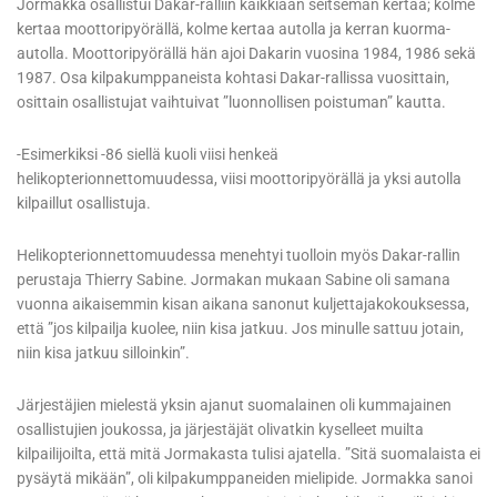
Jormakka osallistui Dakar-ralliin kaikkiaan seitsemän kertaa; kolme
kertaa moottoripyörällä, kolme kertaa autolla ja kerran kuorma-
autolla. Moottoripyörällä hän ajoi Dakarin vuosina 1984, 1986 sekä
1987. Osa kilpakumppaneista kohtasi Dakar-rallissa vuosittain,
osittain osallistujat vaihtuivat ”luonnollisen poistuman” kautta.
-Esimerkiksi -86 siellä kuoli viisi henkeä
helikopterionnettomuudessa, viisi moottoripyörällä ja yksi autolla
kilpaillut osallistuja.
Helikopterionnettomuudessa menehtyi tuolloin myös Dakar-rallin
perustaja Thierry Sabine. Jormakan mukaan Sabine oli samana
vuonna aikaisemmin kisan aikana sanonut kuljettajakokouksessa,
että ”jos kilpailja kuolee, niin kisa jatkuu. Jos minulle sattuu jotain,
niin kisa jatkuu silloinkin”.
Järjestäjien mielestä yksin ajanut suomalainen oli kummajainen
osallistujien joukossa, ja järjestäjät olivatkin kyselleet muilta
kilpailijoilta, että mitä Jormakasta tulisi ajatella. ”Sitä suomalaista ei
pysäytä mikään”, oli kilpakumppaneiden mielipide. Jormakka sanoi