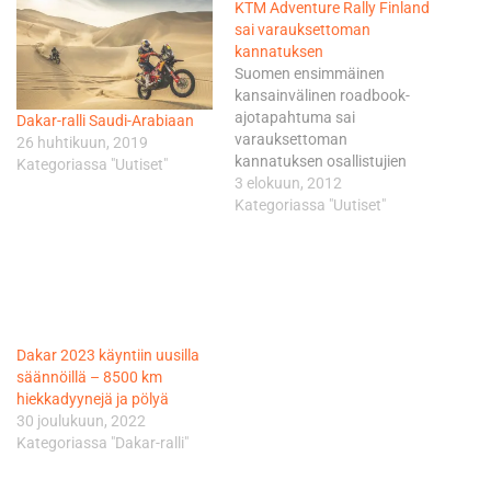
KTM Adventure Rally Finland
sai varauksettoman
kannatuksen
Suomen ensimmäinen
kansainvälinen roadbook-
ajotapahtuma sai
Dakar-ralli Saudi-Arabiaan
varauksettoman
26 huhtikuun, 2019
kannatuksen osallistujien
Kategoriassa "Uutiset"
keskuudessa. Paris-Dakar
3 elokuun, 2012
suunnitelmiakin kuultiin.
Kategoriassa "Uutiset"
Reitti ja kilpailun kulku Yli
1500km pituinen reitti
akselilla Orimattila-Joensuu-
Kajaani-Jyväskylä-Orimattila
seuloi voittajat soolo- ja
joukkuekilpailussa, tasaiset
Dakar 2023 käyntiin uusilla
suoritukset olivat
säännöillä – 8500 km
ratkaisevassa asemassa
hiekkadyynejä ja pölyä
päivästä toiseen. Ajopäivien
30 joulukuun, 2022
pituus vaihteli reitin
Kategoriassa "Dakar-ralli"
haastavuudesta ja matkasta
riippuen pisimmillään jopa yli
11 tunnin mittaiseksi. Sää