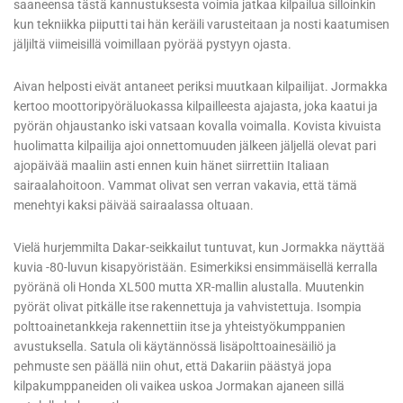
saaneensa tästä kannustuksesta voimia jatkaa kilpailua silloinkin
kun tekniikka piiputti tai hän keräili varusteitaan ja nosti kaatumisen
jäljiltä viimeisillä voimillaan pyörää pystyyn ojasta.
Aivan helposti eivät antaneet periksi muutkaan kilpailijat. Jormakka
kertoo moottoripyöräluokassa kilpailleesta ajajasta, joka kaatui ja
pyörän ohjaustanko iski vatsaan kovalla voimalla. Kovista kivuista
huolimatta kilpailija ajoi onnettomuuden jälkeen jäljellä olevat pari
ajopäivää maaliin asti ennen kuin hänet siirrettiin Italiaan
sairaalahoitoon. Vammat olivat sen verran vakavia, että tämä
menehtyi kaksi päivää sairaalassa oltuaan.
Vielä hurjemmilta Dakar-seikkailut tuntuvat, kun Jormakka näyttää
kuvia -80-luvun kisapyöristään. Esimerkiksi ensimmäisellä kerralla
pyöränä oli Honda XL500 mutta XR-mallin alustalla. Muutenkin
pyörät olivat pitkälle itse rakennettuja ja vahvistettuja. Isompia
polttoainetankkeja rakennettiin itse ja yhteistyökumppanien
avustuksella. Satula oli käytännössä lisäpolttoainesäiliö ja
pehmuste sen päällä niin ohut, että Dakariin päästyä jopa
kilpakumppaneiden oli vaikea uskoa Jormakan ajaneen sillä