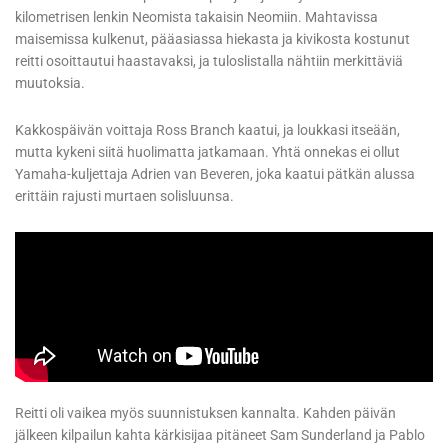
kilometrisen lenkin Neomista takaisin Neomiin. Mahtavissa
maisemissa kulkenut, pääasiassa hiekasta ja kivikosta kostunut
reitti osoittautui haastavaksi, ja tuloslistalla nähtiin merkittäviä
muutoksia.
Kakkospäivän voittaja Ross Branch kaatui, ja loukkasi itseään,
mutta kykeni siitä huolimatta jatkamaan. Yhtä onnekas ei ollut
Yamaha-kuljettaja Adrien van Beveren, joka kaatui pätkän alussa
erittäin rajusti murtaen solisluunsa.
Reitti oli vaikea myös suunnistuksen kannalta. Kahden päivän
jälkeen kilpailun kahta kärkisijaa pitäneet Sam Sunderland ja Pablo