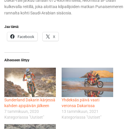
Dakar-ralli jatkuu tänään 672-kilometrisellä, Neomista al-’Ulaan
kulkevalla reitillä, joka aloittaa kilpailijoiden matkan Punaisenmeren
rannalta kohti Saudi-Arabian sisäosia.
Jaa tämä:
Facebook
X
Aiheeseen liittyy
Sunderland Dakarin kärjessä
Yhdeksäs päivä vaati
kahden ajopäivän jälkeen
veronsa Dakarissa
7 tammikuun, 2020
13 tammikuun, 2021
Kategoriassa "Uutiset"
Kategoriassa "Uutiset"