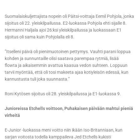
Suomalaiskuljettajista nopein oli Päitsi-voittaja Eemil Pohjola, jonka
sijoitus oli 22. yleiskilpailussa. E2-luokassa Pohjola ehti sijalle 8.
Hermanni Haljala ajoi 26:ksi yleiskilpailussa ja luokassaan E1
sijoitus oli sama kuin Pohjolalla eli 8.
”Itselleni päivä oli pienimuotoinen pettymys. Vauhti parani loppua
kohden ja sunnuntaille olisi saatava parempaa rytmiä, lisää
flowta ja aikaisemmin avattua kaasua vedon suhteen. Loppuun
tarvii myöntää, että oli tosi makeeta ajaa kotiyleisön edessä, kun
kannustusta tuli joka suunnasta.”
Roni Kytösen sijoitus oli 28. yleiskilpailussa ja E1-luokassa 9.
Junioreissa Etchells voittoon, Puhakaisen päivään mahtui pieniä
virheitä
E-Junior -luokassa meni voitto niin ikään Iso-Britanniaan, kun
sarjan voitosta todella kamppaileva Jed Etchells kukisti