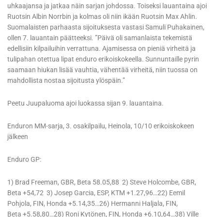
uhkaajansa ja jatkaa näin sarjan johdossa. Toiseksi lauantaina ajoi
Ruotsin Albin Norrbin ja kolmas oli niin ikään Ruotsin Max Ahlin.
Suomalaisten parhaasta sijoituksesta vastasi Samuli Puhakainen,
ollen 7. lauantain päätteeksi. ”Päivä oli samanlaista tekemistä
edellisiin kilpailuihin verrattuna. Ajamisessa on pieniä virheitä ja
tulipahan otettua lipat enduro erikoiskokeella. Sunnuntaille pyrin
saamaan hiukan lisää vauhtia, vähentää virheitä, niin tuossa on
mahdollista nostaa sijoitusta ylöspäin.”
Peetu Juupaluoma ajoi luokassa sijan 9. lauantaina.
Enduron MM-sarja, 3. osakilpailu, Heinola, 10/10 erikoiskokeen
jälkeen
Enduro GP:
1) Brad Freeman, GBR, Beta 58.05,88 2) Steve Holcombe, GBR,
Beta +54,72 3) Josep Garcia, ESP, KTM +1.27,96…22) Eemil
Pohjola, FIN, Honda +5.14,35…26) Hermanni Haljala, FIN,
Beta +5.58,80…28) Roni Kytönen, FIN, Honda +6.10,64…38) Ville