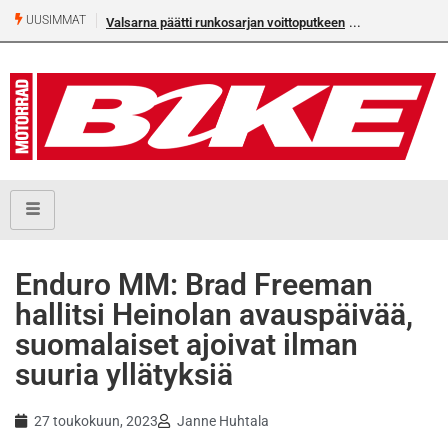
UUSIMMAT
Valsarna päätti runkosarjan voittoputkeen
Älä missaa täm
numeroa!
Enduro MM: Brad Freeman
hallitsi Heinolan avauspäivää,
suomalaiset ajoivat ilman
suuria yllätyksiä
27 toukokuun, 2023
Janne Huhtala