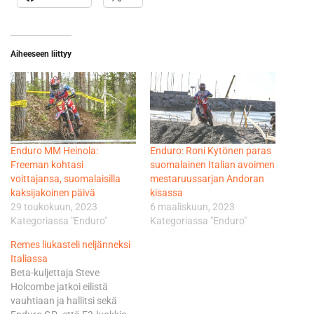
Aiheeseen liittyy
Enduro MM Heinola:
Enduro: Roni Kytönen paras
Freeman kohtasi
suomalainen Italian avoimen
voittajansa, suomalaisilla
mestaruussarjan Andoran
kaksijakoinen päivä
kisassa
29 toukokuun, 2023
6 maaliskuun, 2023
Kategoriassa "Enduro"
Kategoriassa "Enduro"
Remes liukasteli neljänneksi
Italiassa
Beta-kuljettaja Steve
Holcombe jatkoi eilistä
vauhtiaan ja hallitsi sekä