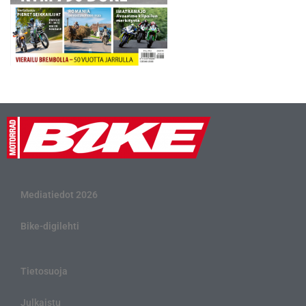
Mediatiedot 2026
Bike-digilehti
Tietosuoja
Julkaistu