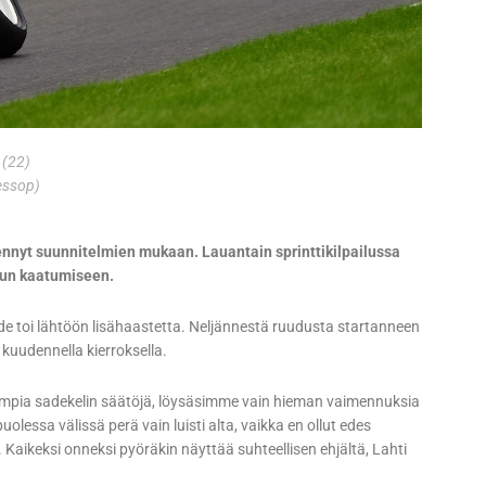
 (22)
essop)
mennyt suunnitelmien mukaan.
Lauantain sprinttikilpailussa
ilun kaatumiseen.
de toi lähtöön lisähaastetta. Neljännestä ruudusta startanneen
kuudennella kierroksella.
mpia sadekelin säätöjä, löysäsimme vain hieman vaimennuksia
olessa välissä perä vain luisti alta, vaikka en ollut edes
. Kaikeksi onneksi pyöräkin näyttää suhteellisen ehjältä, Lahti