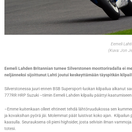
Eemeli Lahti
(Kuva: Jon J
Eemeli Lahden Britannian turnee Silverstonen moottoriradalla ei 
neljänneksi sijoittunut Lahti joutui keskeyttämään täyspitkän kilpa
Silverstonessa juuri ennen BSB Supersport-luokan kilpailua alkanut sa
777RR HRP Suzuki –tiimin Eemeli Lahden kilpailu päättyi kaatumiseen 
–Emme kuitenkaan olleet ehtineet tehdä lähtöruudukossa sen kumme
ja kovaksihan pyörä jäi. Molemmat päät luistivat koko ajan. Kilpailun pu
kaasulla. Seurauksena oli pieni highsider, josta selvisin ilman vammoja
totesi.