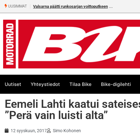
Valsarna päätti runkosarjan voittoputkeen
Älä missaa täm
UUSIMMAT
numeroa!
Uutiset
Yhteystiedot
Tilaa Bike
Bike-digilehti
Eemeli Lahti kaatui sateis
”Perä vain luisti alta”
12 syyskuun, 2017
Simo Kohonen