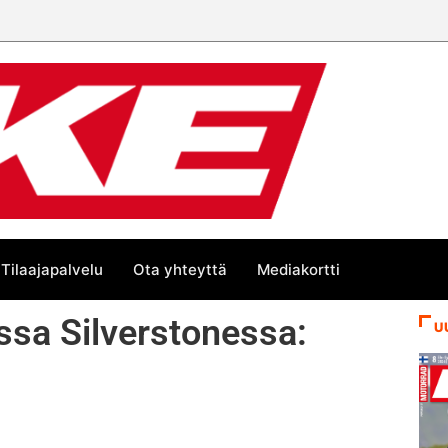
än kesän suurta Bike-
Tilaajapalvelu
Ota yhteyttä
Mediakortti
essa Silverstonessa:
U