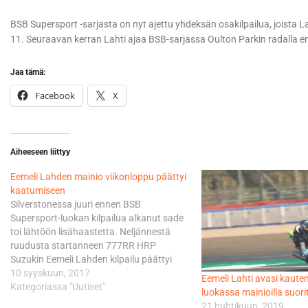
BSB Supersport -sarjasta on nyt ajettu yhdeksän osakilpailua, joista La
11. Seuraavan kerran Lahti ajaa BSB-sarjassa Oulton Parkin radalla e
Jaa tämä:
Facebook
X
Aiheeseen liittyy
Eemeli Lahden mainio viikonloppu päättyi
kaatumiseen
Silverstonessa juuri ennen BSB
Supersport-luokan kilpailua alkanut sade
toi lähtöön lisähaastetta. Neljännestä
ruudusta startanneen 777RR HRP
Suzukin Eemeli Lahden kilpailu päättyi
kaatumiseen kuudennella kierroksella –
10 syyskuun, 2017
Eemeli Lahti avasi kaut
Positiivista oli, että sain jälleen ihan
Kategoriassa "Uutiset"
luokassa mainioilla suorit
hyvän lähdön. Emme kuitenkaan olleet
21 huhtikuun, 2019