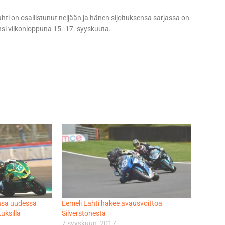
hti on osallistunut neljään ja hänen sijoituksensa sarjassa on
nsi viikonloppuna 15.-17. syyskuuta.
ensa uudessa
Eemeli Lahti hakee avausvoittoa
uksilla
Silverstonesta
7 syyskuun, 2017