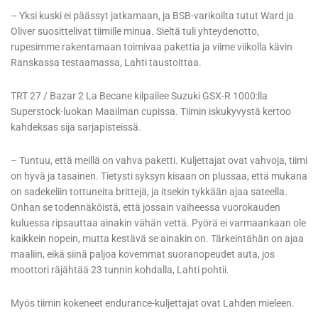
– Yksi kuski ei päässyt jatkamaan, ja BSB-varikoilta tutut Ward ja
Oliver suosittelivat tiimille minua. Sieltä tuli yhteydenotto,
rupesimme rakentamaan toimivaa pakettia ja viime viikolla kävin
Ranskassa testaamassa, Lahti taustoittaa.
TRT 27 / Bazar 2 La Becane kilpailee Suzuki GSX-R 1000:lla
Superstock-luokan Maailman cupissa. Tiimin iskukyvystä kertoo
kahdeksas sija sarjapisteissä.
– Tuntuu, että meillä on vahva paketti. Kuljettajat ovat vahvoja, tiimi
on hyvä ja tasainen. Tietysti syksyn kisaan on plussaa, että mukana
on sadekeliin tottuneita brittejä, ja itsekin tykkään ajaa sateella.
Onhan se todennäköistä, että jossain vaiheessa vuorokauden
kuluessa ripsauttaa ainakin vähän vettä. Pyörä ei varmaankaan ole
kaikkein nopein, mutta kestävä se ainakin on. Tärkeintähän on ajaa
maaliin, eikä siinä paljoa kovemmat suoranopeudet auta, jos
moottori räjähtää 23 tunnin kohdalla, Lahti pohtii.
Myös tiimin kokeneet endurance-kuljettajat ovat Lahden mieleen.