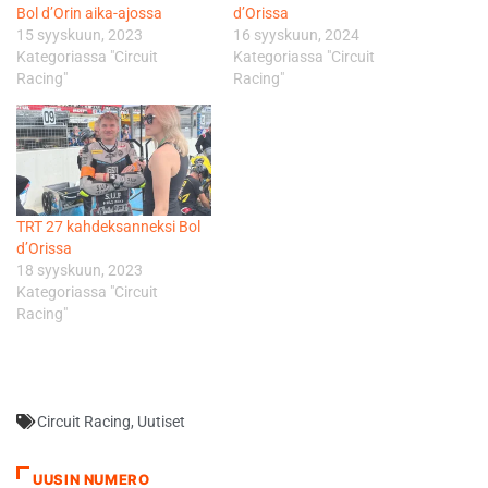
Bol d’Orin aika-ajossa
d’Orissa
15 syyskuun, 2023
16 syyskuun, 2024
Kategoriassa "Circuit
Kategoriassa "Circuit
Racing"
Racing"
TRT 27 kahdeksanneksi Bol
d’Orissa
18 syyskuun, 2023
Kategoriassa "Circuit
Racing"
Circuit Racing
,
Uutiset
UUSIN NUMERO