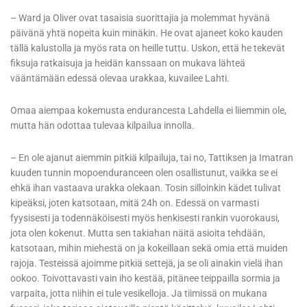
– Ward ja Oliver ovat tasaisia suorittajia ja molemmat hyvänä
päivänä yhtä nopeita kuin minäkin. He ovat ajaneet koko kauden
tällä kalustolla ja myös rata on heille tuttu. Uskon, että he tekevät
fiksuja ratkaisuja ja heidän kanssaan on mukava lähteä
vääntämään edessä olevaa urakkaa, kuvailee Lahti.
Omaa aiempaa kokemusta endurancesta Lahdella ei liiemmin ole,
mutta hän odottaa tulevaa kilpailua innolla.
– En ole ajanut aiemmin pitkiä kilpailuja, tai no, Tattiksen ja Imatran
kuuden tunnin mopoenduranceen olen osallistunut, vaikka se ei
ehkä ihan vastaava urakka olekaan. Tosin silloinkin kädet tulivat
kipeäksi, joten katsotaan, mitä 24h on. Edessä on varmasti
fyysisesti ja todennäköisesti myös henkisesti rankin vuorokausi,
jota olen kokenut. Mutta sen takiahan näitä asioita tehdään,
katsotaan, mihin miehestä on ja kokeillaan sekä omia että muiden
rajoja. Testeissä ajoimme pitkiä settejä, ja se oli ainakin vielä ihan
ookoo. Toivottavasti vain iho kestää, pitänee teippailla sormia ja
varpaita, jotta niihin ei tule vesikelloja. Ja tiimissä on mukana