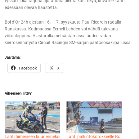
fyssari, joka tarjoaa ajotauoilla pientä käsittelyä, kuvailee Lahti
edessään olevaa haastetta.
Bol d’Or 24h ajetaan 16.–17. syyskuuta Paul Ricardin radalla
Ranskassa. Kotimaassa Eemeli Lahden voi nähdä tulevana
viikonloppuna Alastarolla metsästämässä uuden radan
kierrosennätystä Circuit Racingin SM-sarjan päätösosakilpailussa.
Jaa tämä:
Facebook
X
Aiheeseen liittyy
Lahti tiimeineen kuudenneksi
Lahti palkintokorokkeelle Bol