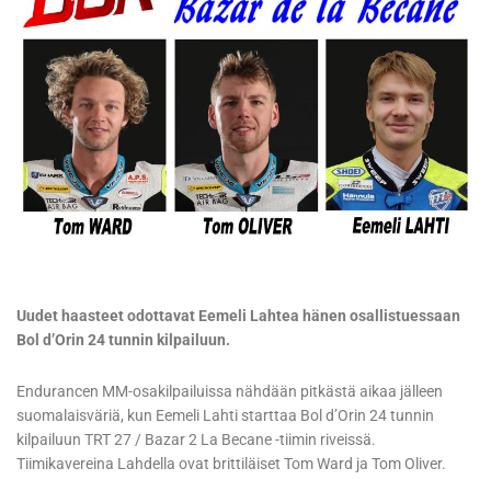
Uudet haasteet odottavat Eemeli Lahtea hänen osallistuessaan
Bol d’Orin 24 tunnin kilpailuun.
Endurancen MM-osakilpailuissa nähdään pitkästä aikaa jälleen
suomalaisväriä, kun Eemeli Lahti starttaa Bol d’Orin 24 tunnin
kilpailuun TRT 27 / Bazar 2 La Becane -tiimin riveissä.
Tiimikavereina Lahdella ovat brittiläiset Tom Ward ja Tom Oliver.