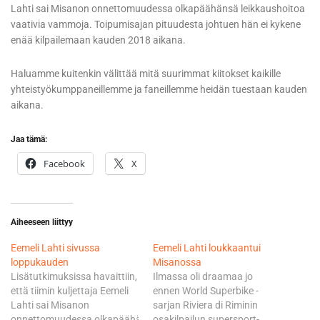
Lahti sai Misanon onnettomuudessa olkapäähänsä leikkaushoitoa
vaativia vammoja. Toipumisajan pituudesta johtuen hän ei kykene
enää kilpailemaan kauden 2018 aikana.
Haluamme kuitenkin välittää mitä suurimmat kiitokset kaikille
yhteistyökumppaneillemme ja faneillemme heidän tuestaan kauden
aikana.
Jaa tämä:
Facebook
X
Aiheeseen liittyy
Eemeli Lahti sivussa
Eemeli Lahti loukkaantui
loppukauden
Misanossa
Lisätutkimuksissa havaittiin,
Ilmassa oli draamaa jo
että tiimin kuljettaja Eemeli
ennen World Superbike -
Lahti sai Misanon
sarjan Riviera di Riminin
onnettomuudessa olkapäähänsä
osakilpailun supersport-