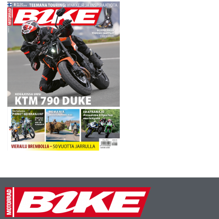
Motorsport by HRP. Myös
kalusto on aiemmilta
vuosilta tuttu…