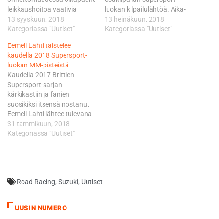
leikkaushoitoa vaativia
luokan kilpailulähtöä. Aika-
vammoja. Toipumisajan
13 syyskuun, 2018
ajoissa 19. lähtöruutuun
13 heinäkuun, 2018
pituudesta johtuen hän ei
Kategoriassa "Uutiset"
itsensä ajanut Sterkman
Kategoriassa "Uutiset"
kykene enää kilpailemaan
Motorsport by HRP:n Eemeli
Eemeli Lahti taistelee
kauden 2018 aikana.
Lahti loukkaantui varikolta
kaudella 2018 Supersport-
Ilmassa oli draamaa jo
ulostulokierroksella
luokan MM-pisteistä
ennen World Superbike -
sattuneessa törmäyksessä
Kaudella 2017 Brittien
sarjan Riviera di Riminin
toisen kuljettajan kanssa.
Supersport-sarjan
osakilpailun supersport-
Lahti kiidätettiin
kärkikastiin ja fanien
luokan kilpailulähtöä. Aika-
helikopterilla tutkittavaksi
suosikiksi itsensä nostanut
ajoissa 19. lähtöruutuun
sairaalaan, jossa hänellä
Eemeli Lahti lähtee tulevana
itsensä ajanut Sterkman
todettiin murtumia
vuonna mittaamaan
31 tammikuun, 2018
Motorsport by HRP:n Eemeli
rintalastassa ja kylkiluissa
Supersport-luokan MM-
Kategoriassa "Uutiset"
Lahti loukkaantui…
sekä ilmarinta. – Eemelin
sarjan vauhtia sarjan
fiilis…
Euroopan osakilpailujen
yhteydessä ajattavassa FIM
Europe Supersport Cupissa.
Road Racing
,
Suzuki
,
Uutiset
Tiiminä jatkaa viime vuosilta
tuttu, mutta päätukijan
vaihtumisen myötä uuden
UUSIN NUMERO
nimen saanut Sterkman