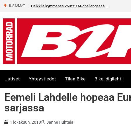
Heikkilä kymmenes 250cc EM-challengessä
Rantala flat
UUSIMMAT
Uutiset
Yhteystiedot
Tilaa Bike
Bike-digilehti
Eemeli Lahdelle hopeaa Eu
sarjassa
1 lokakuun, 2018
Janne Huhtala