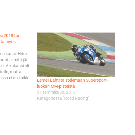
si 2018 toi
utta myös
mä kausi. Hitsin
auhtia, mitä jäi
ti. Alkukausi oli
teille, mutta
rissa ei oo kaikki
Eemeli Lahti taistelemaan Supersport-
vähän pelottikin
luokan MM-pisteistä
kaan ei oikein
31 tammikuun, 2018
 tiimi…
Kategoriassa "Road Racing"