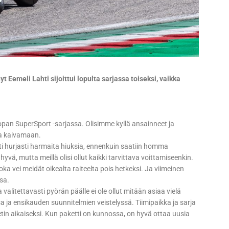
emeli Lahti sijoittui lopulta sarjassa toiseksi, vaikka
opan SuperSport -sarjassa. Olisimme kyllä ansainneet ja
ta kaivamaan.
sti hurjasti harmaita hiuksia, ennenkuin saatiin homma
yvä, mutta meillä olisi ollut kaikki tarvittava voittamiseenkin.
ka vei meidät oikealta raiteelta pois hetkeksi. Ja viimeinen
sa.
alitettavasti pyörän päälle ei ole ollut mitään asiaa vielä
 ja ensikauden suunnitelmien veistelyssä. Tiimipaikka ja sarja
tin aikaiseksi. Kun paketti on kunnossa, on hyvä ottaa uusia