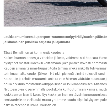
Loukkaantumiseen Supersport-ratamoottoripyöräilykauden päättänyt E
jälkimmäinen puolisko sarjasta jäi ajamatta.
Tässä Eemelin omat kommentit kaudesta:
Kaiken huonon onnen ja virheiden jälkeen, voitimme silti hopeata Euro
pystyneet mestaruudenkin voittamaan, joka jäi aika kovasti hammas
Kauden aikana teimme hurjasti töitä tiiminä, mekaanikoille tuli varma
toimimaan alkukauden jälkeen. Näinkin pienenä tiiminä tulos oli varsin h
Katsottiin ja tehtiin muutamia asioita vain hieman väärään suuntaan jo
naula arkkuun mestaruuskamppailussa oli loukkaantumiseni Misanos
Nyt tosin olen jo paremmalla puoliskolla kuntoutumiseni kanssa, mutta v
loukkaantumisen jälkeen. Nyt keskittyminen on täysin kuntoutumisessa
ensivuodelle on vielä auki, mutta yritämme saada kilpailukykyisen pake
askelia eteenpäin uralla. Vauhtia on.