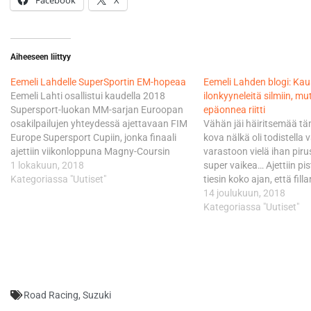
Facebook
X
Aiheeseen liittyy
Eemeli Lahdelle SuperSportin EM-hopeaa
Eemeli Lahden blogi: Kau
Eemeli Lahti osallistui kaudella 2018
ilonkyyneleitä silmiin, m
Supersport-luokan MM-sarjan Euroopan
epäonnea riitti
osakilpailujen yhteydessä ajettavaan FIM
Vähän jäi häiritsemää tä
Europe Supersport Cupiin, jonka finaali
kova nälkä oli todistella v
ajettiin viikonloppuna Magny-Coursin
varastoon vielä ihan pirus
radalla Ranskassa. Tosin Lahti itse ei
1 lokakuun, 2018
super vaikea… Ajettiin pis
ollut viivalla, sillä hän joutui jättämään
Kategoriassa "Uutiset"
tiesin koko ajan, että filla
loppukauden kilpailut väliin
kunnossa ja ekaa kertaa 
14 joulukuun, 2018
loukkaannuttuaan heinäkuussa Misanon
ajaa. Tuli kaauiltua ja ku
Kategoriassa "Uutiset"
osakilpailussa. – Kaiken huonon onnen ja
tiennyy syytä, ennen kuin
virheiden jälkeen, voitimme hopeaa
Euroopan SuperSport-sarjassa.…
Road Racing
,
Suzuki