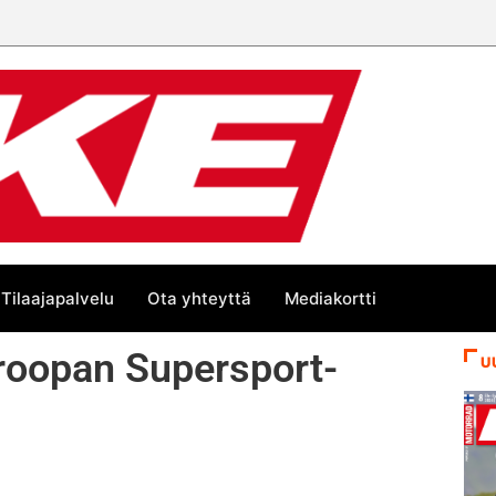
 trackin Euroopan Cupin mestari
Tilaajapalvelu
Ota yhteyttä
Mediakortti
roopan Supersport-
U