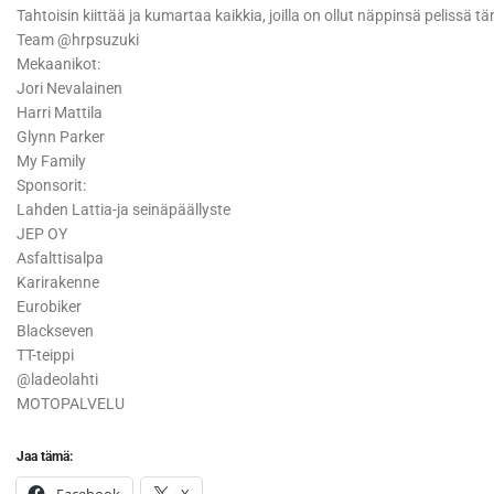
Tahtoisin kiittää ja kumartaa kaikkia, joilla on ollut näppinsä pelissä 
Team @hrpsuzuki
Mekaanikot:
Jori Nevalainen
Harri Mattila
Glynn Parker
My Family
Sponsorit:
Lahden Lattia-ja seinäpäällyste
JEP OY
Asfalttisalpa
Karirakenne
Eurobiker
Blackseven
TT-teippi
@ladeolahti
MOTOPALVELU
Jaa tämä: