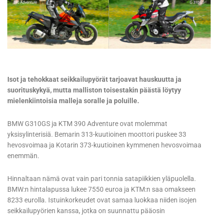
Isot ja tehokkaat seikkailupyörät tarjoavat hauskuutta ja
suorituskykyä, mutta malliston toisestakin päästä löytyy
mielenkiintoisia malleja soralle ja poluille.
BMW G310GS ja KTM 390 Adventure ovat molemmat
yksisylinterisiä. Bemarin 313-kuutioinen moottori puskee 33
hevosvoimaa ja Kotarin 373-kuutioinen kymmenen hevosvoimaa
enemmän.
Hinnaltaan nämä ovat vain pari tonnia satapiikkien yläpuolella.
BMW:n hintalapussa lukee 7550 euroa ja KTM:n saa omakseen
8233 eurolla. Istuinkorkeudet ovat samaa luokkaa niiden isojen
seikkailupyörien kanssa, jotka on suunnattu pääosin