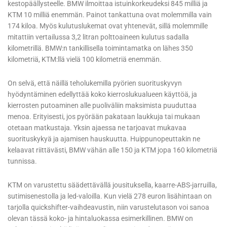
kestopäällysteelle. BMW ilmoittaa istuinkorkeudeksi 845 milliä ja
KTM 10 milliä enemmän. Painot tankattuna ovat molemmilla vain
174 kiloa. Myös kulutuslukemat ovat yhtenevät, sillä molemmille
mitattiin vertailussa 3,2 litran polttoaineen kulutus sadalla
kilometrillä. BMW:n tankillisella toimintamatka on lähes 350
kilometriä, KTM:llä vielä 100 kilometriä enemmän.
On selvä, että näillä teholukemilla pyörien suorituskyvyn
hyödyntäminen edellyttää koko kierroslukualueen käyttöä, ja
kierrosten putoaminen alle puoliväliin maksimista puuduttaa
menoa. Erityisesti, jos pyörään pakataan laukkuja tai mukaan
otetaan matkustaja. Yksin ajaessa ne tarjoavat mukavaa
suorituskykyä ja ajamisen hauskuutta. Huippunopeuttakin ne
kelaavat riittävästi, BMW vähän alle 150 ja KTM jopa 160 kilometriä
tunnissa.
KTM on varustettu säädettävällä jousituksella, kaarre-ABS-jarruilla,
sutimisenestolla ja led-valoilla. Kun vielä 278 euron lisähintaan on
tarjolla quickshifter-vaihdeavustin, niin varustelutason voi sanoa
olevan tässä koko- ja hintaluokassa esimerkillinen. BMW on