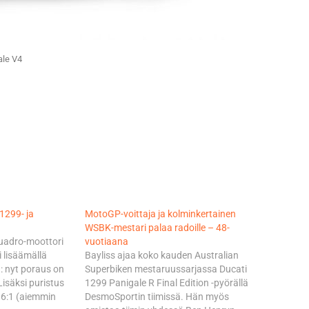
ale V4
 1299- ja
MotoGP-voittaja ja kolminkertainen
WSBK-mestari palaa radoille – 48-
uadro-moottori
vuotiaana
 lisäämällä
Bayliss ajaa koko kauden Australian
ä: nyt poraus on
Superbiken mestaruussarjassa Ducati
Lisäksi puristus
1299 Panigale R Final Edition -pyörällä
.6:1 (aiemmin
DesmoSportin tiimissä. Hän myös