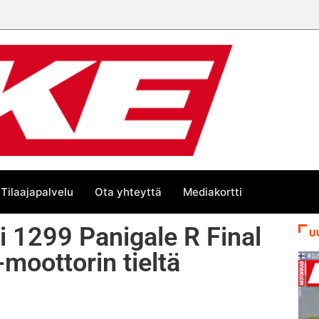
än kesän suurta Bike-
Tilaajapalvelu
Ota yhteyttä
Mediakortti
i 1299 Panigale R Final
U
-moottorin tieltä