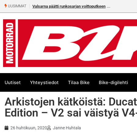
Valsarna päätti runkosarjan voittoputkeen
Älä missaa täm
UUSIMMAT
numeroa!
Uutiset
Yhteystiedot
Tilaa Bike
Bike-digilehti
Arkistojen kätköistä: Ducat
Edition – V2 sai väistyä V4
26 huhtikuun, 2020
Janne Huhtala