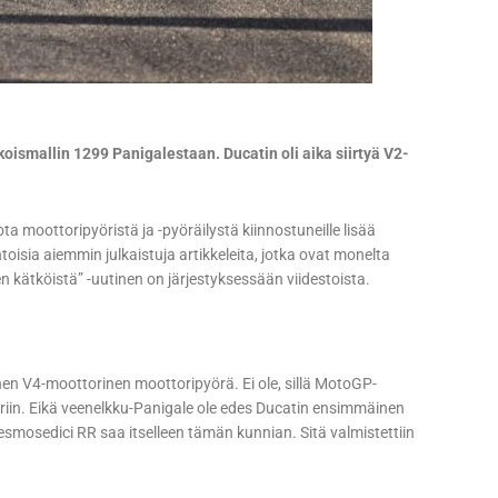
rikoismallin 1299 Panigalestaan. Ducatin oli aika siirtyä V2-
 moottoripyöristä ja -pyöräilystä kiinnostuneille lisää
sia aiemmin julkaistuja artikkeleita, jotka ovat monelta
n kätköistä” -uutinen on järjestyksessään viidestoista.
nen V4-moottorinen moottoripyörä. Ei ole, sillä MotoGP-
oriin. Eikä veenelkku-Panigale ole edes Ducatin ensimmäinen
mosedici RR saa itselleen tämän kunnian. Sitä valmistettiin