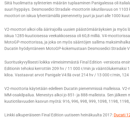
Siitä huolimatta sylinterien määrän tuplaaminen Panigalessa oli italiala
suuri hyppäys. Desmosedici Stradale -moottorin iskutilavuus on 1103 
moottori on iskua lyhentämällä pienennetty juuri ja juuri alle 1000 kuut
V2-moottori alkoi olla äärirajoilla uusien päästömääräyksien ja myös 
iskua 1285-kuutioisessa veekakkosessa oli 60,8 milliä. V4-moottorissa 
MotoGP-moottorissa, ja joka on myös sääntöjen sallima maksimihalkais
Ducatin hyödyntäneen MotoGP-kokemustaan Desmosedici Stradale V4 
Suorituskyvyllisesti loikka viimeisimmästä Final Edition -versiosta ensi
Editionin tehoksi kerrottiin 209 hv / 11 000 r/min ja vääntölukemaksi 
kiloa. Vastaavat arvot Panigale V4:llä ovat 214 hv / 13 000 r/min, 124
V2-moottoria käytetään edelleen Ducatin pienemmissä malleissa. V2-moo
MM-osakilpailua. Menestys alkoi jo 851- ja 888-malleista. Sen jälkee
kuutiotilavuuden kasvun myötä: 916, 996, 998, 999, 1098, 1198, 1198,
Linkki alkuperäiseen Final Edition uutiseen heinäkuulta 2017:
Ducati 12