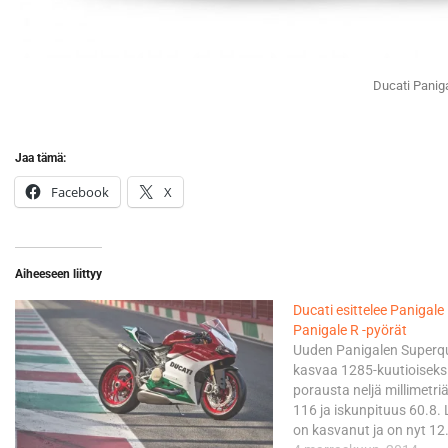
Ducati Panig
Jaa tämä:
Facebook
X
Aiheeseen liittyy
Ducati esittelee Panigale
Panigale R -pyörät
Uuden Panigalen Superq
kasvaa 1285-kuutioiseksi
porausta neljä millimetri
116 ja iskunpituus 60.8. 
on kasvanut ja on nyt 12