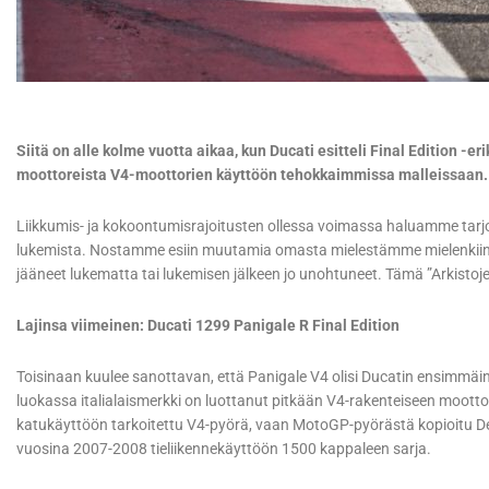
Siitä on alle kolme vuotta aikaa, kun Ducati esitteli Final Edition -e
moottoreista V4-moottorien käyttöön tehokkaimmissa malleissaan.
Liikkumis- ja kokoontumisrajoitusten ollessa voimassa haluamme tarjota
lukemista. Nostamme esiin muutamia omasta mielestämme mielenkiintoi
jääneet lukematta tai lukemisen jälkeen jo unohtuneet. Tämä ”Arkistoje
Lajinsa viimeinen: Ducati 1299 Panigale R Final Edition
Toisinaan kuulee sanottavan, että Panigale V4 olisi Ducatin ensimmäi
luokassa italialaismerkki on luottanut pitkään V4-rakenteiseen moott
katukäyttöön tarkoitettu V4-pyörä, vaan MotoGP-pyörästä kopioitu Des
vuosina 2007-2008 tieliikennekäyttöön 1500 kappaleen sarja.