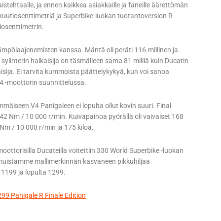
istehtaalle, ja ennen kaikkea asiakkaille ja faneille äärettömän
kuutiosenttimetriä ja Superbike-luokan tuotantoversion R-
iosenttimetrin.
lämpölaajenemisten kanssa. Mäntä oli peräti 116-millinen ja
sylinterin halkaisija on täsmälleen sama 81 milliä kuin Ducatin
ija. Ei tarvita kummoista päättelykykyä, kun voi sanoa
-moottorin suunnittelussa.
mmäiseen V4 Panigaleen ei lopulta ollut kovin suuri. Final
142 Nm / 10 000 r/min. Kuivapainoa pyörällä oli vaivaiset 168
 Nm / 10 000 r/min ja 175 kiloa.
ttorisilla Ducateilla voitettiin 330 World Superbike -luokan
n muistamme mallimerkinnän kasvaneen pikkuhiljaa
 1199 ja lopulta 1299.
99 Panigale R Finale Edition