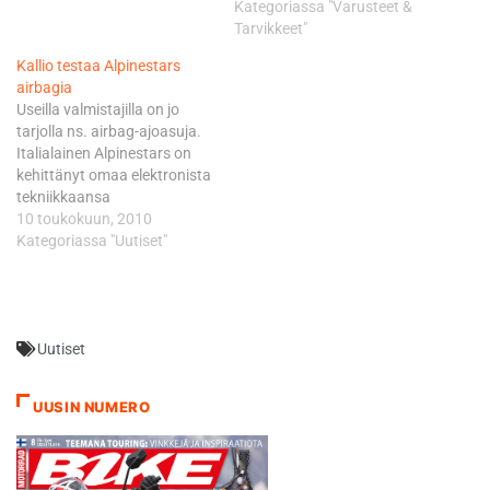
Kategoriassa "Varusteet &
Tarvikkeet"
Kallio testaa Alpinestars
airbagia
Useilla valmistajilla on jo
tarjolla ns. airbag-ajoasuja.
Italialainen Alpinestars on
kehittänyt omaa elektronista
tekniikkaansa
vuosituhannen alusta alkaen
10 toukokuun, 2010
ja nyt tätä A-stars Electronic
Kategoriassa "Uutiset"
Airbag Technology -
järjestelmää testaa
käytännössä mm. MotoGP-
kuljettajat Mika Kallio, Ben
Uutiset
Spies ja Dani Pedrosa.
Alpinestarsin tutkimusten
mukaan kaikista road racing
UUSIN NUMERO
onnettomuuksista 48 %
loukkaantumisista
kohdistuu niskaan ja
käsivarsiin.…