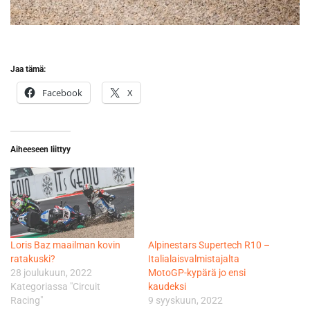
Jaa tämä:
Facebook
X
Aiheeseen liittyy
Loris Baz maailman kovin
Alpinestars Supertech R10 –
ratakuski?
Italialaisvalmistajalta
28 joulukuun, 2022
MotoGP-kypärä jo ensi
Kategoriassa "Circuit
kaudeksi
Racing"
9 syyskuun, 2022