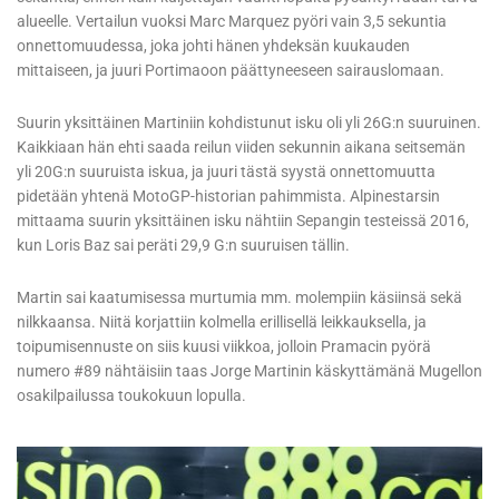
alueelle. Vertailun vuoksi Marc Marquez pyöri vain 3,5 sekuntia
onnettomuudessa, joka johti hänen yhdeksän kuukauden
mittaiseen, ja juuri Portimaoon päättyneeseen sairauslomaan.
Suurin yksittäinen Martiniin kohdistunut isku oli yli 26G:n suuruinen.
Kaikkiaan hän ehti saada reilun viiden sekunnin aikana seitsemän
yli 20G:n suuruista iskua, ja juuri tästä syystä onnettomuutta
pidetään yhtenä MotoGP-historian pahimmista. Alpinestarsin
mittaama suurin yksittäinen isku nähtiin Sepangin testeissä 2016,
kun Loris Baz sai peräti 29,9 G:n suuruisen tällin.
Martin sai kaatumisessa murtumia mm. molempiin käsiinsä sekä
nilkkaansa. Niitä korjattiin kolmella erillisellä leikkauksella, ja
toipumisennuste on siis kuusi viikkoa, jolloin Pramacin pyörä
numero #89 nähtäisiin taas Jorge Martinin käskyttämänä Mugellon
osakilpailussa toukokuun lopulla.