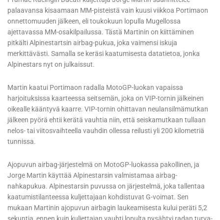
palaavansa kisaamaan MM-pisteistä vain kuusi viikkoa Portimaon
onnettomuuden jälkeen, eli toukokuun lopulla Mugellossa
ajettavassa MM-osakilpailussa. Tästä Martinin on kiittäminen
pitkälti Alpinestartsin airbag-pukua, joka vaimensi iskuja
merkittävästi. Samalla se keräsi kaatumisesta datatietoa, jonka
Alpinestars nyt on julkaissut.
Martin kaatui Portimaon radalla MotoGP-luokan vapaissa
harjoituksissa kaarteessa seitsemän, joka on VIP-tornin jälkeinen
oikealle kääntyvä kaarre. VIP-tornin ohittavan neulansilmämutkan
jälkeen pyörä ehtii kerätä vauhtia niin, että seiskamutkaan tullaan
nelos- tai viitosvaihteella vauhdin ollessa reilusti yli 200 kilometriä
tunnissa.
Ajopuvun airbag-järjestelmä on MotoGP-luokassa pakollinen, ja
Jorge Martin käyttää Alpinestarsin valmistamaa airbag-
nahkapukua. Alpinestarsin puvussa on järjestelmä, joka tallentaa
kaatumistilanteessa kuljettajaan kohdistuvat G-voimat. Sen
mukaan Martinin ajopuvun airbagin laukeamisesta kului peräti 5,2
sekuntia, ennen kuin kuljettajan vauhti lopulta pysähtyi radan turva-