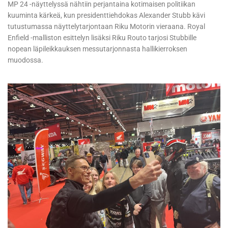
MP 24 -näyttelyssä nähtiin perjantaina kotimaisen politiikan
kuuminta kärkeä, kun presidenttiehdokas Alexander Stubb kävi
tutustumassa näyttelytarjontaan Riku Motorin vieraana. Royal
Enfield -malliston esittelyn lisäksi Riku Routo tarjosi Stubbille
nopean läpileikkauksen messutarjonnasta hallikierroksen
muodossa.