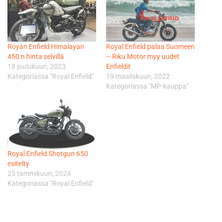
Royan Enfield Himalayan
Royal Enfield palaa Suomeen
450:n hinta selvillä
– Riku Motor myy uudet
18 joulukuun, 2023
Enfieldit
Kategoriassa "Royal Enfield"
19 maaliskuun, 2022
Kategoriassa "MP-kauppa"
Royal Enfield Shotgun 650
esitelty
25 tammikuun, 2024
Kategoriassa "Royal Enfield"