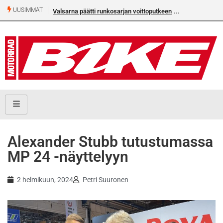
UUSIMMAT
Valsarna päätti runkosarjan voittoputkeen
Älä missaa täm
numeroa!
Alexander Stubb tutustumassa
MP 24 -näyttelyyn
2 helmikuun, 2024
Petri Suuronen