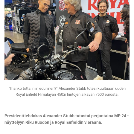
”Ihanko totta, niin edullinen?” Alexander Stubb totesi kuultuaan uuden
Royal Enfield Himalayan 450:n hintojen alkavan 7500 eurosta.
Presidenttiehdokas Alexander Stubb tutustui perjantaina MP 24 -
näyttelyyn Riku Ruodon ja Royal Enfieldin vieraana.