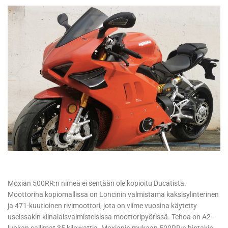
Moxian 500RR:n nimeä ei sentään ole kopioitu Ducatista.
Moottorina kopiomallissa on Loncinin valmistama kaksisylinterinen
ja 471-kuutioinen rivimoottori, jota on viime vuosina käytetty
useissakin kiinalaisvalmisteisissa moottoripyörissä. Tehoa on A2-