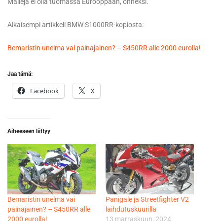
Malleja ei olla tuomassa Eurooppaan, onneksi.
Aikaisempi artikkeli BMW S1000RR-kopiosta:
Bemaristin unelma vai painajainen? – S450RR alle 2000 eurolla!
Jaa tämä:
Facebook
X
Aiheeseen liittyy
Bemaristin unelma vai
Panigale ja Streetfighter V2
painajainen? – S450RR alle
laihdutuskuurilla
2000 eurolla!
13 marraskuun, 2024