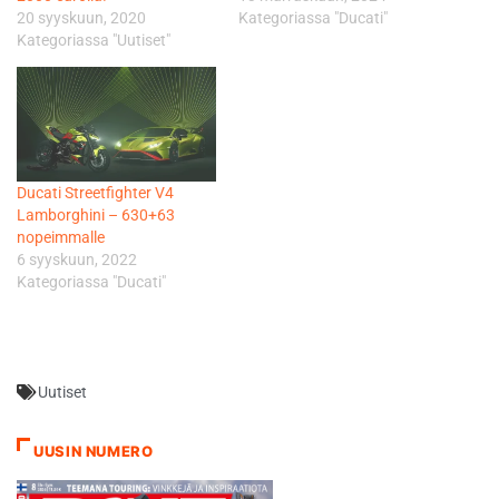
20 syyskuun, 2020
Kategoriassa "Ducati"
Kategoriassa "Uutiset"
Ducati Streetfighter V4
Lamborghini – 630+63
nopeimmalle
6 syyskuun, 2022
Kategoriassa "Ducati"
Uutiset
UUSIN NUMERO