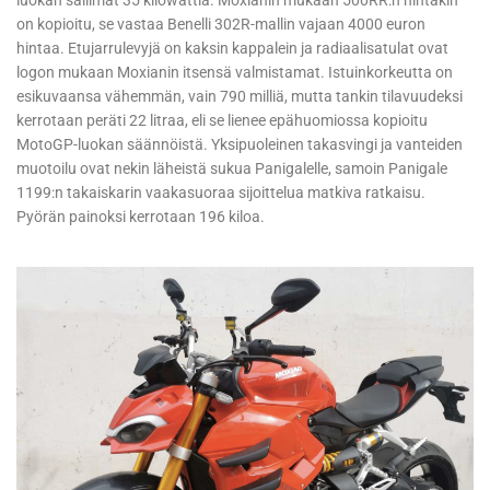
luokan sallimat 35 kilowattia. Moxianin mukaan 500RR:n hintakin
on kopioitu, se vastaa Benelli 302R-mallin vajaan 4000 euron
hintaa. Etujarrulevyjä on kaksin kappalein ja radiaalisatulat ovat
logon mukaan Moxianin itsensä valmistamat. Istuinkorkeutta on
esikuvaansa vähemmän, vain 790 milliä, mutta tankin tilavuudeksi
kerrotaan peräti 22 litraa, eli se lienee epähuomiossa kopioitu
MotoGP-luokan säännöistä. Yksipuoleinen takasvingi ja vanteiden
muotoilu ovat nekin läheistä sukua Panigalelle, samoin Panigale
1199:n takaiskarin vaakasuoraa sijoittelua matkiva ratkaisu.
Pyörän painoksi kerrotaan 196 kiloa.