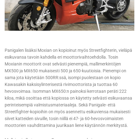
Panigalen lisäksi Moxian on kopioinut myös Streetfighterin, vieläpä
esikuvansa tavoin kahdella eri moottorivaihtoehdolla. Tosin
Moxianin moottorit ovat selvästi pienempiä, mallimerkintöjen
MX500 ja MX650 mukaisesti 500 ja 650-kuutioisia. Pienempi on
sama jota käytetään 500RR:ssä, isompi puolestaan on kopio
Kawasakin kaksisylinterisestä rivimoottorista ja tuottaa 60
hevosvoimaa. Isomman MX650:n painoksi kerrotaan peräti 222
kiloa, mikä osoittaa että kopiossa on käytetty selvästi esikuvaansa
perinteisempiä valmistusmateriaaleja. Sekä Panigale- että
Streetfighter-kopioihin on myös asennettu esikuviensa mukaisesti
siivet katteiden sivuille, tosin niillä ei 47- ja 60-hevosvoimaisten
moottorien vauhdittamina juurikaan liene käytännön merkitystä.