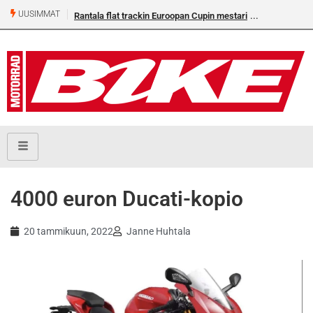
UUSIMMAT
Rantala flat trackin Euroopan Cupin mestari
22 vuoden odotus päättyi 
Euroopan mestariksi
4000 euron Ducati-kopio
20 tammikuun, 2022
Janne Huhtala