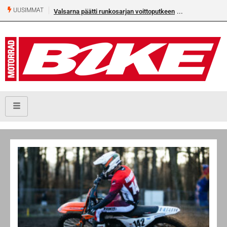
UUSIMMAT
Valsarna päätti runkosarjan voittoputkeen