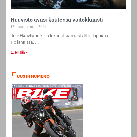
Haavisto avasi kautensa voitokkaasti
12 maaliskuun, 2024
Jere Haaviston kilpailukausi starttasi viikonloppuna
Hollannissa.
Lue lisää »
UUSIN NUMERO