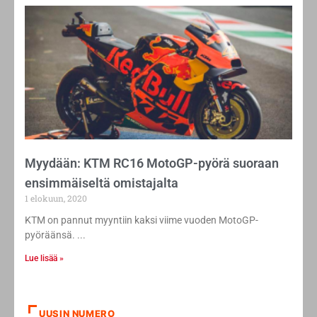
Myydään: KTM RC16 MotoGP-pyörä suoraan
ensimmäiseltä omistajalta
1 elokuun, 2020
KTM on pannut myyntiin kaksi viime vuoden MotoGP-
pyöräänsä.
Lue lisää »
UUSIN NUMERO