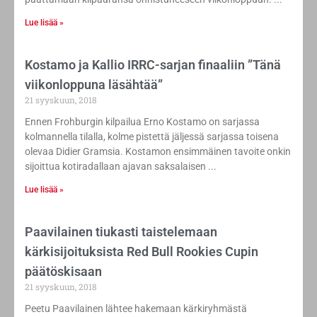
Lue lisää »
Kostamo ja Kallio IRRC-sarjan finaaliin ”Tänä
viikonloppuna läsähtää”
21 syyskuun, 2018
Ennen Frohburgin kilpailua Erno Kostamo on sarjassa
kolmannella tilalla, kolme pistettä jäljessä sarjassa toisena
olevaa Didier Gramsia. Kostamon ensimmäinen tavoite onkin
sijoittua kotiradallaan ajavan saksalaisen
Lue lisää »
Paavilainen tiukasti taistelemaan
kärkisijoituksista Red Bull Rookies Cupin
päätöskisaan
21 syyskuun, 2018
Peetu Paavilainen lähtee hakemaan kärkiryhmästä