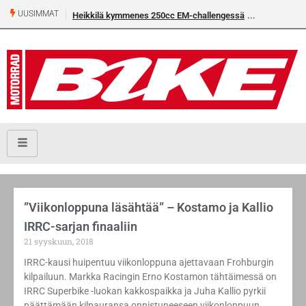
UUSIMMAT
Heikkilä kymmenes 250cc EM-challengessä
”Viikonloppuna läsähtää” – Kostamo ja Kallio
IRRC-sarjan finaaliin
21 syyskuun, 2018
IRRC-kausi huipentuu viikonloppuna ajettavaan Frohburgin
kilpailuun. Markka Racingin Erno Kostamon tähtäimessä on
IRRC Superbike -luokan kakkospaikka ja Juha Kallio pyrkii
päättämään kilpauransa onnistuneeseen viikonloppuun.