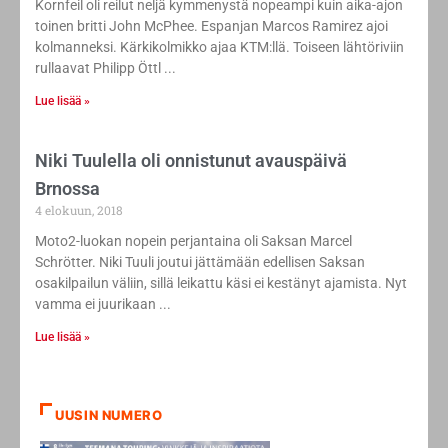
Kornfeil oli reilut neljä kymmenystä nopeampi kuin aika-ajon
toinen britti John McPhee. Espanjan Marcos Ramirez ajoi
kolmanneksi. Kärkikolmikko ajaa KTM:llä. Toiseen lähtöriviin
rullaavat Philipp Öttl
Lue lisää »
Niki Tuulella oli onnistunut avauspäivä
Brnossa
4 elokuun, 2018
Moto2-luokan nopein perjantaina oli Saksan Marcel
Schrötter. Niki Tuuli joutui jättämään edellisen Saksan
osakilpailun väliin, sillä leikattu käsi ei kestänyt ajamista. Nyt
vamma ei juurikaan
Lue lisää »
UUSIN NUMERO