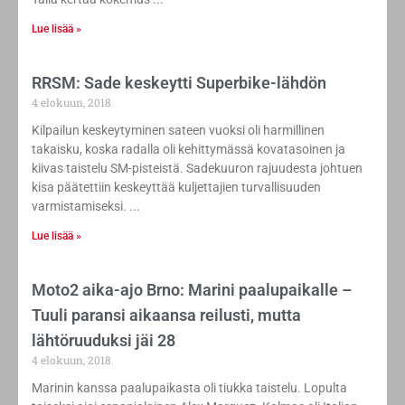
Lue lisää »
RRSM: Sade keskeytti Superbike-lähdön
4 elokuun, 2018
Kilpailun keskeytyminen sateen vuoksi oli harmillinen
takaisku, koska radalla oli kehittymässä kovatasoinen ja
kiivas taistelu SM-pisteistä. Sadekuuron rajuudesta johtuen
kisa päätettiin keskeyttää kuljettajien turvallisuuden
varmistamiseksi.
Lue lisää »
Moto2 aika-ajo Brno: Marini paalupaikalle –
Tuuli paransi aikaansa reilusti, mutta
lähtöruuduksi jäi 28
4 elokuun, 2018
Marinin kanssa paalupaikasta oli tiukka taistelu. Lopulta