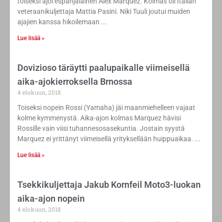
toiseksi ajoi espanjalainen Alex Marquez. Kolmas oli Italian
veteraanikuljettaja Mattia Pasini. Niki Tuuli joutui muiden
ajajien kanssa hikoilemaan
Lue lisää »
Dovizioso täräytti paalupaikalle viimeisellä
aika-ajokierroksella Brnossa
4 elokuun, 2018
Toiseksi nopein Rossi (Yamaha) jäi maanmiehelleen vajaat
kolme kymmenystä. Aika-ajon kolmas Marquez hävisi
Rossille vain viisi tuhannesosasekuntia. Jostain syystä
Marquez ei yrittänyt viimeisellä yrityksellään huippuaikaa.
Lue lisää »
Tsekkikuljettaja Jakub Kornfeil Moto3-luokan
aika-ajon nopein
4 elokuun, 2018