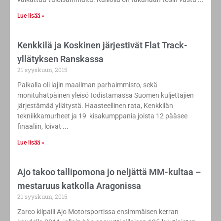
Lue lisää »
Kenkkilä ja Koskinen järjestivät Flat Track-
yllätyksen Ranskassa
21 syyskuun, 2015
Paikalla oli lajin maailman parhaimmisto, sekä
monituhatpäinen yleisö todistamassa Suomen kuljettajien
järjestämää yllätystä. Haasteellinen rata, Kenkkilän
tekniikkamurheet ja 19 kisakumppania joista 12 pääsee
finaaliin, loivat
Lue lisää »
Ajo takoo tallipomona jo neljättä MM-kultaa –
mestaruus katkolla Aragonissa
21 syyskuun, 2015
Zarco kilpaili Ajo Motorsportissa ensimmäisen kerran