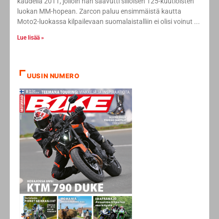
kaudella 2011, jolloin hän saavutti silloisen 125-kuutioisten
luokan MM-hopean. Zarcon paluu ensimmäistä kautta
Moto2-luokassa kilpailevaan suomalaistalliin ei olisi voinut
Lue lisää »
UUSIN NUMERO