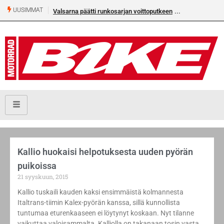
UUSIMMAT
Valsarna päätti runkosarjan voittoputkeen
Kallio huokaisi helpotuksesta uuden pyörän
puikoissa
21 syyskuun, 2015
Kallio tuskaili kauden kaksi ensimmäistä kolmannesta
Italtrans-tiimin Kalex-pyörän kanssa, sillä kunnollista
tuntumaa eturenkaaseen ei löytynyt koskaan. Nyt tilanne
vaikuttaa valoisammalta. Kalliolla on takanaan tosin vasta