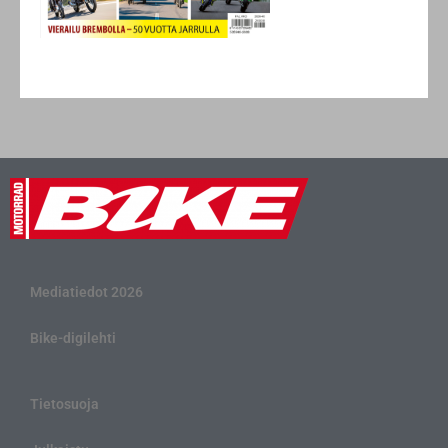
Mediatiedot 2026
Bike-digilehti
Tietosuoja