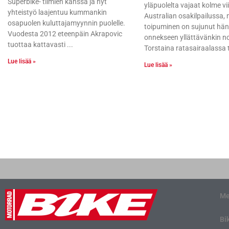
Superbike- tiimien kanssa ja nyt
yläpuolelta vajaat kolme vi
yhteistyö laajentuu kummankin
Australian osakilpailussa,
osapuolen kuluttajamyynnin puolelle.
toipuminen on sujunut hä
Vuodesta 2012 eteenpäin Akrapovic
onnekseen yllättävänkin no
tuottaa kattavasti
Torstaina ratasairaalassa 
Lue lisää »
Lue lisää »
Me
Bi