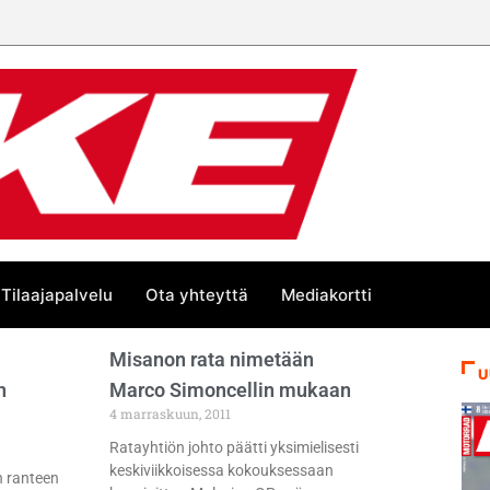
Tilaajapalvelu
Ota yhteyttä
Mediakortti
Misanon rata nimetään
U
n
Marco Simoncellin mukaan
4 marraskuun, 2011
Ratayhtiön johto päätti yksimielisesti
keskiviikkoisessa kokouksessaan
n ranteen