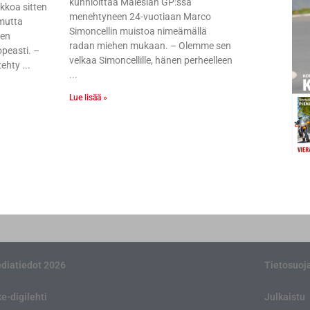
kunnioittaa Malesian GP:ssä
ikkoa sitten
menehtyneen 24-vuotiaan Marco
 mutta
Simoncellin muistoa nimeämällä
nen
radan miehen mukaan. – Olemme sen
peasti. –
velkaa Simoncellille, hänen perheelleen
tehty
Lue lisää »
diatiedot 2026
Tietosuoj
ke-digilehti
Julkaistu