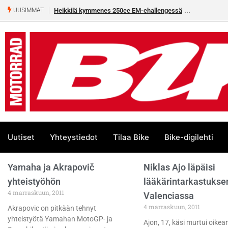
Heikkilä kymmenes 250cc EM-challengessä
UUSIMMAT
Uutiset
Yhteystiedot
Tilaa Bike
Bike-digilehti
Yamaha ja Akrapovič
Niklas Ajo läpäisi
yhteistyöhön
lääkärintarkastukse
4 marraskuun, 2011
Valenciassa
4 marraskuun, 2011
Akrapovic on pitkään tehnyt
yhteistyötä Yamahan MotoGP- ja
Ajon, 17, käsi murtui oikea