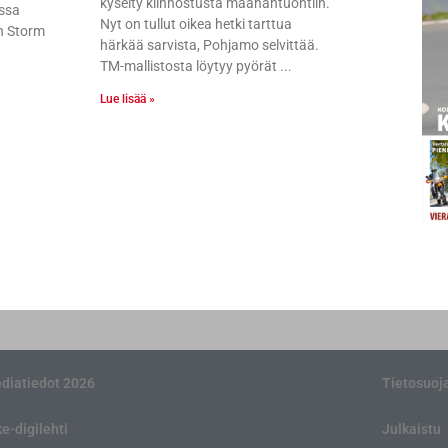
kyselty kiinnostusta maahantuontiin.
assa
Nyt on tullut oikea hetki tarttua
an Storm
härkää sarvista, Pohjamo selvittää.
TM-mallistosta löytyy pyörät
Lue lisää »
diatiedot 2026
Tietosuoj
ke-digilehti
Julkaistu