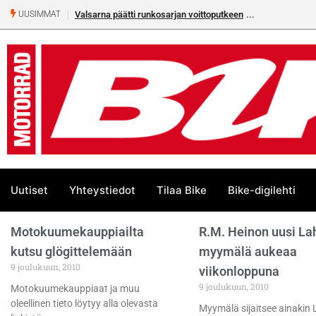
Valsarna päätti runkosarjan voittoputkeen
UUSIMMAT
Uutiset
Yhteystiedot
Tilaa Bike
Bike-digilehti
Motokuumekauppiailta
R.M. Heinon uusi La
kutsu glögittelemään
myymälä aukeaa
9 joulukuun, 2010
viikonloppuna
9 joulukuun, 2010
Motokuumekauppiaat ja muu
oleellinen tieto löytyy alla olevasta
Myymälä sijaitsee ainakin L