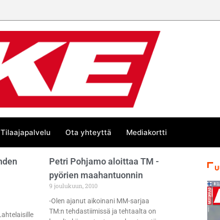
Tilaajapalvelu
Ota yhteyttä
Mediakortti
hden
Petri Pohjamo aloittaa TM -
U
pyörien maahantuonnin
9 joulukuun, 2010
-Olen ajanut aikoinani MM-sarjaa
TM:n tehdastiimissä ja tehtaalta on
ahtelaisille