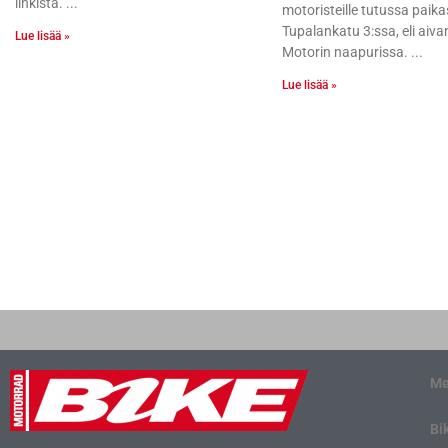
linkistä.
motoristeille tutussa paik
Tupalankatu 3:ssa, eli aiv
Lue lisää »
Motorin naapurissa.
Lue lisää »
Me
Bi