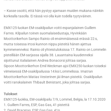
– Kasse osoitti, että hän pystyy ajamaan muiden mukana näinkin
korkealla tasolla. Ei tässä voi olla kuin todella tyytyväinen.
EMX125-luokan EM-osakilpailun voitti espanjalainen Guillem
Farres. Kilpailun toinen suomalaisedustaja, Hyvinkään
Moottorikerhon Sampo Rainio oli ensimmäisessä erässä 22:s,
mutta toisessa irtosi kunnon nippu pisteitä hänen ajettua
kymmenenneksi. Rainio oli yhteistuloksissa 17. Rainio on Lommelin
pisteillään EM-sarjassa sijalla 38. Lauantaina kuudenneksi
sijoittunut italialainen Andrea Bonacorsi johtaa sarjaa.
Sipoon Moottorikerhon Emil Weckman ajoi EMX250-luokan toiseksi
viimeisessä EM-osakilpailussa 14:ksi Lommelissa. Imatran
Moottorikerhon Matias Vesterinen jäi ilman pisteitä. Osakilpailun
voitti ranskalainen Thibault Benistant, joka johtaa sarjaa.
Tulokset
EMX125-luokka, EM-osakilpailu 7/9, Lommel, Belgia, la 17.10.2020
1. Guillem Farres, ESP, Gas Gas, 41 pistettä
2. David Braceras, ESP, Gas Gas, 41p.