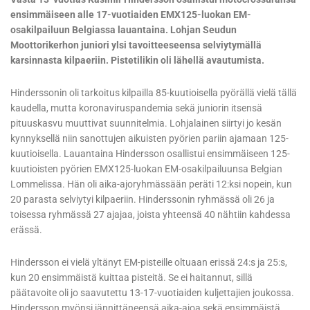
ensimmäiseen alle 17-vuotiaiden EMX125-luokan EM-
osakilpailuun Belgiassa lauantaina. Lohjan Seudun
Moottorikerhon juniori ylsi tavoitteeseensa selviytymällä
karsinnasta kilpaeriin. Pistetilikin oli lähellä avautumista.
Hinderssonin oli tarkoitus kilpailla 85-kuutioisella pyörällä vielä tällä
kaudella, mutta koronaviruspandemia sekä juniorin itsensä
pituuskasvu muuttivat suunnitelmia. Lohjalainen siirtyi jo kesän
kynnyksellä niin sanottujen aikuisten pyörien pariin ajamaan 125-
kuutioisella. Lauantaina Hindersson osallistui ensimmäiseen 125-
kuutioisten pyörien EMX125-luokan EM-osakilpailuunsa Belgian
Lommelissa. Hän oli aika-ajoryhmässään peräti 12:ksi nopein, kun
20 parasta selviytyi kilpaeriin. Hinderssonin ryhmässä oli 26 ja
toisessa ryhmässä 27 ajajaa, joista yhteensä 40 nähtiin kahdessa
erässä.
Hindersson ei vielä yltänyt EM-pisteille oltuaan erissä 24:s ja 25:s,
kun 20 ensimmäistä kuittaa pisteitä. Se ei haitannut, sillä
päätavoite oli jo saavutettu 13-17-vuotiaiden kuljettajien joukossa.
Hindersson myönsi jännittäneensä aika-ajoa sekä ensimmäistä