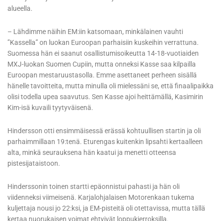
alueella.
– Lähdimme näihin EM:iin katsomaan, minkälainen vauhti
”Kassella” on luokan Euroopan parhaisiin kuskeihin verrattuna.
Suomessa hän ei saanut osallistumisoikeutta 14-18-vuotiaiden
MXJ-luokan Suomen Cupiin, mutta onneksi Kasse saa kilpailla
Euroopan mestaruustasolla. Emme asettaneet perheen sisällä
hänelle tavoitteita, mutta minulla oli mielessäni se, että finaalipaikka
olisi todella upea saavutus. Sen Kasse ajoi heittämällä, Kasimirin
Kim-isä kuvaili tyytyväisenä.
Hindersson otti ensimmäisessä erässä kohtuullisen startin ja oli
parhaimmillaan 19:tenä. Eturengas kuitenkin lipsahti kertaalleen
alta, minkä seurauksena hän kaatui ja menetti otteensa
pistesijataistoon.
Hinderssonin toinen startti epäonnistui pahasti ja hän oli
viidenneksi viimeisenä. Karjalohjalaisen Motorenkaan tukema
kuljettaja nousi jo 22:ksi, ja EM-pisteitä oli otettavissa, mutta tällä
kertaa nuorukaisen voimat ehtyivät loppukierroksilla.