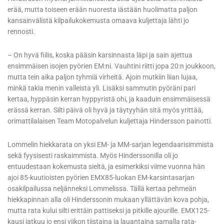
erää, mutta toiseen erään nuoresta iästään huolimatta paljon
kansainvälistä kilpailukokemusta omaava kuljettaja lähti jo
rennosti.
– On hyvä fiilis, koska pääsin karsinnasta läpi ja sain ajettua
ensimmäisen isojen pyörien EM:ni. Vauhtini riitti jopa 20:n joukkoon,
mutta tein aika paljon tyhmiä virheitä. Ajoin mutkiin liian lujaa,
minkä takia menin valleista yli. Lisäksi sammutin pyöräni pari
kertaa, hyppäsin kerran hyppyristä ohi, ja kaaduin ensimmäisessä
erässä kerran. Silti päivä oli hyvä ja täytyyhän sitä myös yrittää,
orimattilalaisen Team Motopalvelun kuljettaja Hindersson painotti.
Lommelin hiekkarata on yksi EM- ja MM-sarjan legendaarisimmista
sekä fyysisesti raskaimmista. Myös Hinderssonilla oli jo
entuudestaan kokemusta sieltä, ja esimerkiksi viime vuonna hän
ajoi 85-kuutioisten pyörien EMX85-luokan EM-karsintasarjan
osakilpailussa neljänneksi Lommelissa. Tällä kertaa pehmeän
hiekkapinnan alla oli Hinderssonin mukaan yllättävän kova pohja,
mutta rata kului silti erittäin pattiseksi ja pitkille ajourille. EMX125-
kausi jatkuu jo ensi viikon tiistaina ja lauantaina samalla rata-