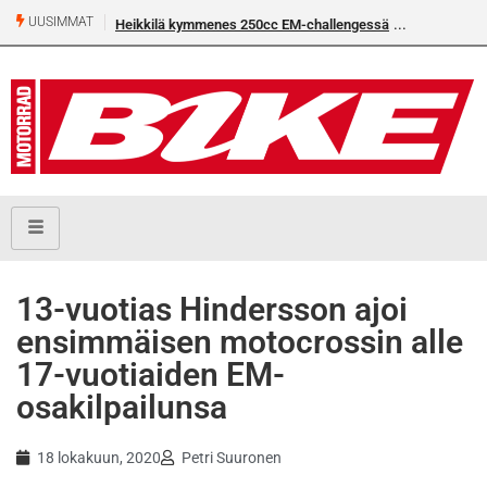
UUSIMMAT
Heikkilä kymmenes 250cc EM-challengessä
Rantala flat
13-vuotias Hindersson ajoi
ensimmäisen motocrossin alle
17-vuotiaiden EM-
osakilpailunsa
18 lokakuun, 2020
Petri Suuronen