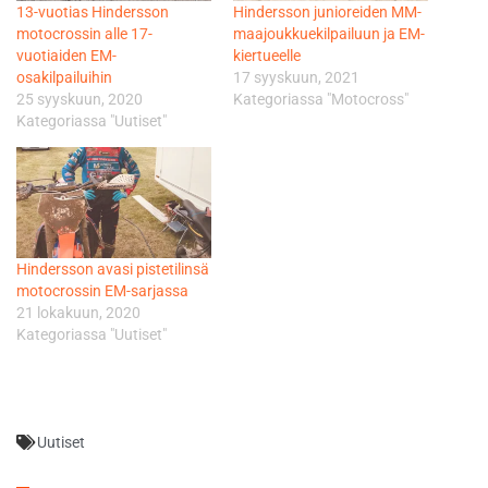
13-vuotias Hindersson
Hindersson junioreiden MM-
motocrossin alle 17-
maajoukkuekilpailuun ja EM-
vuotiaiden EM-
kiertueelle
osakilpailuihin
17 syyskuun, 2021
25 syyskuun, 2020
Kategoriassa "Motocross"
Kategoriassa "Uutiset"
Hindersson avasi pistetilinsä
motocrossin EM-sarjassa
21 lokakuun, 2020
Kategoriassa "Uutiset"
Uutiset